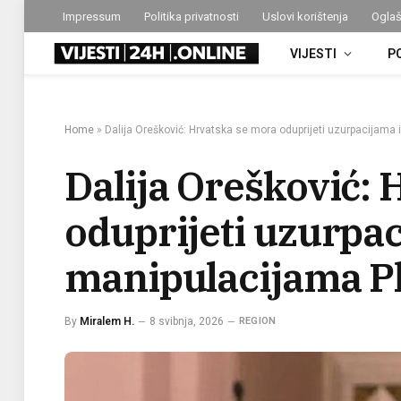
Impressum
Politika privatnosti
Uslovi korištenja
Oglaš
VIJESTI
P
Home
»
Dalija Orešković: Hrvatska se mora oduprijeti uzurpacijama 
Dalija Orešković:
oduprijeti uzurpac
manipulacijama Pl
By
Miralem H.
8 svibnja, 2026
REGION