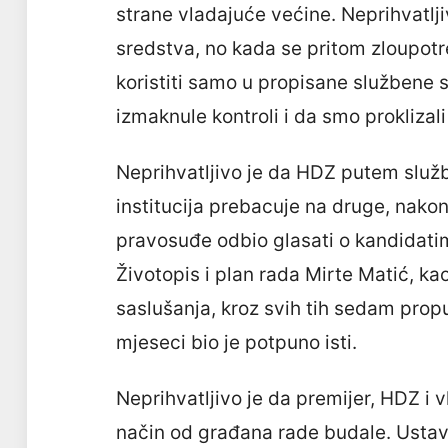
strane vladajuće većine. Neprihvatljiv
sredstva, no kada se pritom zloupotreb
koristiti samo u propisane službene s
izmaknule kontroli i da smo proklizal
Neprihvatljivo je da HDZ putem služb
institucija prebacuje na druge, nako
pravosuđe odbio glasati o kandidati
Životopis i plan rada Mirte Matić, kao
saslušanja, kroz svih tih sedam prop
mjeseci bio je potpuno isti.
Neprihvatljivo je da premijer, HDZ i
način od građana rade budale. Ustav