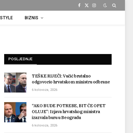
Facebook
X
Instagram
(Twitter)
ESTYLE
BIZNIS
POSLJEDNJE
TEŠKE RIJEČI: Vučić brutalno
odgovorio hrvatskom ministru odbrane
6 kolovoza, 2026
“AKO BUDE POTREBE, BIT ĆE OPET
OLUJE”: Izjava hrvatskog ministra
izazvala buru u Beogradu
6 kolovoza, 2026