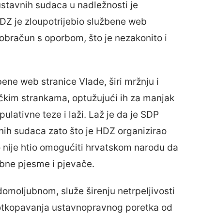
stavnih sudaca u nadležnosti je
DZ je zloupotrijebio službene web
i obračun s oporbom, što je nezakonito i
ene web stranice Vlade, širi mržnju i
ičkim strankama, optužujući ih za manjak
ulativne teze i laži. Laž je da je SDP
nih sudaca zato što je HDZ organizirao
nije htio omogućiti hrvatskom narodu da
bne pjesme i pjevače.
domoljubnom, služe širenju netrpeljivosti
i potkopavanja ustavnopravnog poretka od