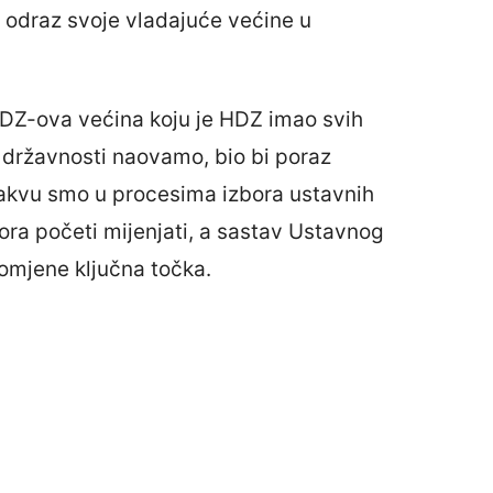
o odraz svoje vladajuće većine u
HDZ-ova većina koju je HDZ imao svih
a državnosti naovamo, bio bi poraz
 kakvu smo u procesima izbora ustavnih
ra početi mijenjati, a sastav Ustavnog
omjene ključna točka.