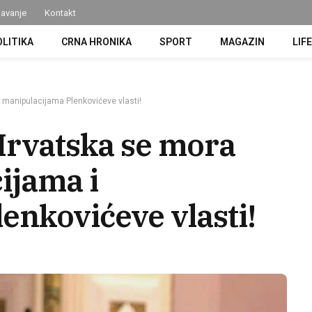
avanje
Kontakt
OLITIKA
CRNA HRONIKA
SPORT
MAGAZIN
LIF
i manipulacijama Plenkovićeve vlasti!
 Hrvatska se mora
ijama i
enkovićeve vlasti!