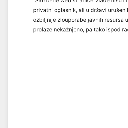
“Službene web stranice Vlade nisu i 
privatni oglasnik, ali u državi urušeni
ozbiljnije zlouporabe javnih resursa 
prolaze nekažnjeno, pa tako ispod rad