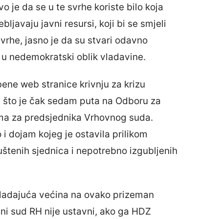
o je da se u te svrhe koriste bilo koja
ljavaju javni resursi, koji bi se smjeli
vrhe, jasno je da su stvari odavno
i u nedemokratski oblik vladavine.
ene web stranice krivnju za krizu
n što je čak sedam puta na Odboru za
ma za predsjednika Vrhovnog suda.
 i dojam kojeg je ostavila prilikom
uštenih sjednica i nepotrebno izgubljenih
 vladajuća većina na ovako prizeman
ni sud RH nije ustavni, ako ga HDZ