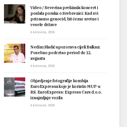
Video / Severina prekinula koncert i
poslala poruku o Srebrenici: Kad svi
priznamo genocid, bit ćemo sretne i
vesele države
6 kolovoza, 2026
Nedim Sladić upozorava cijeli Balkan:
Posebno podcrtao period do 12.
avgusta
6 kolovoza, 2026
Objavljenje fotografije kombija
EuroExpressa koje je koristio MUP-u
RS. EuroExpress: Express Cars d.o.o.
iznajmljuje vozila
6 kolovoza, 2026