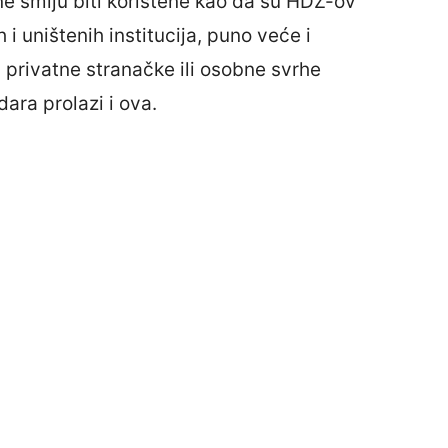
ne smiju biti korištene kao da su HDZ-ov
h i uništenih institucija, puno veće i
u privatne stranačke ili osobne svrhe
ara prolazi i ova.