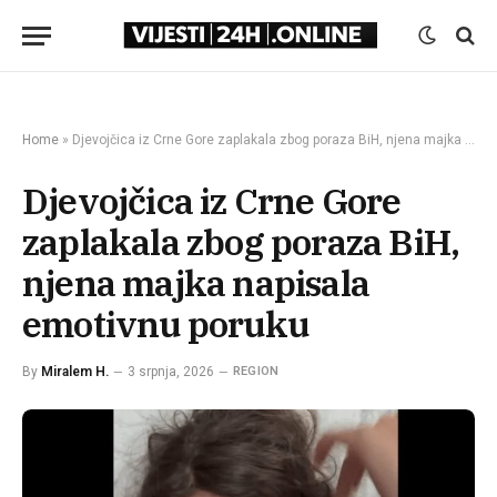
Home
»
Djevojčica iz Crne Gore zaplakala zbog poraza BiH, njena majka napisala emotivnu poruku
Djevojčica iz Crne Gore
zaplakala zbog poraza BiH,
njena majka napisala
emotivnu poruku
By
Miralem H.
3 srpnja, 2026
REGION