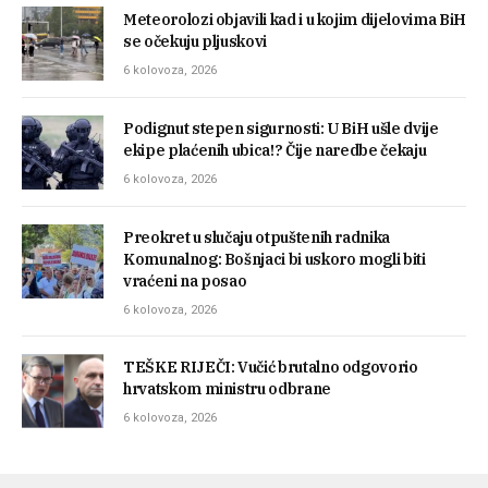
Meteorolozi objavili kad i u kojim dijelovima BiH
se očekuju pljuskovi
6 kolovoza, 2026
Podignut stepen sigurnosti: U BiH ušle dvije
ekipe plaćenih ubica!? Čije naredbe čekaju
6 kolovoza, 2026
Preokret u slučaju otpuštenih radnika
Komunalnog: Bošnjaci bi uskoro mogli biti
vraćeni na posao
6 kolovoza, 2026
TEŠKE RIJEČI: Vučić brutalno odgovorio
hrvatskom ministru odbrane
6 kolovoza, 2026