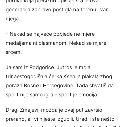
poruku koja precizno opisuje šta je ova
generacija zapravo postigla na terenu i van
njega.
– Nekad se najveće pobjede ne mjere
medaljama ni plasmanom. Nekad se mjere
srcem.
Ja sam iz Podgorice. Jutros je moja
trinaestogodišnja ćerka Ksenija plakala zbog
poraza Bosne i Hercegovine. Tada shvatiš da
sport nije samo igra – sport je emocija.
Dragi Zmajevi, možda je ovaj put završio
prerano, ali vi nijeste izgubili. Uradili ste nešto