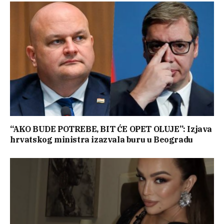
“AKO BUDE POTREBE, BIT ĆE OPET OLUJE”: Izjava
hrvatskog ministra izazvala buru u Beogradu