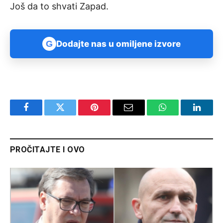
Još da to shvati Zapad.
G
Dodajte nas u omiljene izvore
Facebook
Twitter
Pinterest
Email
WhatsApp
Linked
PROČITAJTE I OVO