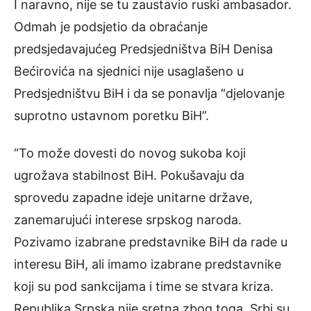
I naravno, nije se tu zaustavio ruski ambasador.
Odmah je podsjetio da obraćanje
predsjedavajućeg Predsjedništva BiH Denisa
Bećirovića na sjednici nije usaglašeno u
Predsjedništvu BiH i da se ponavlja “djelovanje
suprotno ustavnom poretku BiH”.
“To može dovesti do novog sukoba koji
ugrožava stabilnost BiH. Pokušavaju da
sprovedu zapadne ideje unitarne države,
zanemarujući interese srpskog naroda.
Pozivamo izabrane predstavnike BiH da rade u
interesu BiH, ali imamo izabrane predstavnike
koji su pod sankcijama i time se stvara kriza.
Republika Srpska nije sretna zbog toga. Srbi su