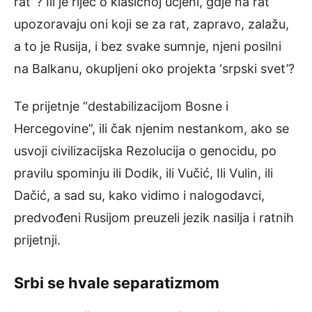
rat”? Ili je riječ o klasičnoj ucjeni, gdje na rat
upozoravaju oni koji se za rat, zapravo, zalažu,
a to je Rusija, i bez svake sumnje, njeni posilni
na Balkanu, okupljeni oko projekta ‘srpski svet’?
Te prijetnje “destabilizacijom Bosne i
Hercegovine”, ili čak njenim nestankom, ako se
usvoji civilizacijska Rezolucija o genocidu, po
pravilu spominju ili Dodik, ili Vučić, Ili Vulin, ili
Dačić, a sad su, kako vidimo i nalogodavci,
predvođeni Rusijom preuzeli jezik nasilja i ratnih
prijetnji.
Srbi se hvale separatizmom