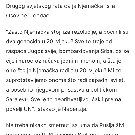
Drugog svjetskog rata da je Njemačka “sila
Osovine” i dodao:
“Zašto Njemačka stoji iza rezolucije, a počinili su
dva genocida u 20. vijeku? Sve to traje od
raspada Јugoslavije, bombardovanja Srba, da se
cijeli narod označava jednim imenom, a šta je
ono što je Njemačka radila u 20. vijeku? Mi se
suprotstavljamo onome što radi zapadni svijet,
a posebno njegovom prisustvu u političkom
Sarajevu. Sve je to neprihvatljivo, čak i prema
povelji UN”, istakao je Nebenzja.
Ne treba nikako smetnuti sa uma da Rusija živi
permanentan PTSP i vječnu Staljinovu vojnu