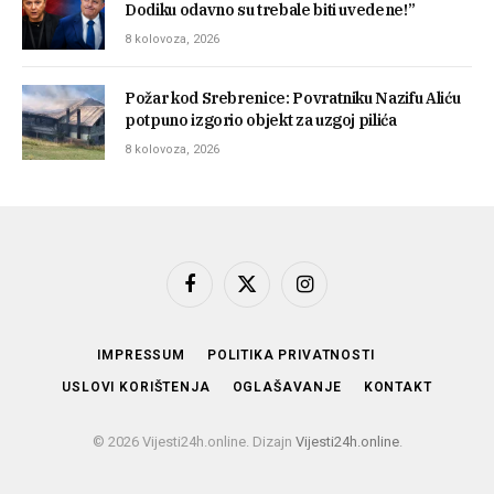
Dodiku odavno su trebale biti uvedene!”
8 kolovoza, 2026
Požar kod Srebrenice: Povratniku Nazifu Aliću
potpuno izgorio objekt za uzgoj pilića
8 kolovoza, 2026
Facebook
X
Instagram
(Twitter)
IMPRESSUM
POLITIKA PRIVATNOSTI
USLOVI KORIŠTENJA
OGLAŠAVANJE
KONTAKT
© 2026 Vijesti24h.online. Dizajn
Vijesti24h.online
.