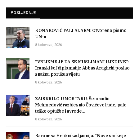
POSLJEDNJE
KONAKOVIĆ PALI ALARM: Otvoreno pismo
UN-u
8 kolovoza, 2026
“VRIJEME JE DA SE MUSLIMANI UJEDINE”:
Iranski šef diplomatije Abbas Araghchi poslao
snažnu poruku svijetu
8 kolovoza, 2026
ZAISKRILO U MOSTARU: Šemsudin
Mehmedović razbjesnio Čovićeve ljude, pale
teške optužbe i uvrede…
8 kolovoza, 2026
Baronesa Helić nikad jasnija: “Nove sankcije