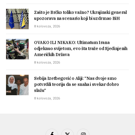
Zašto je Brčko toliko važno? Ukrajinski general
upozorava na scenario koji bi uzdrmao BiH
8 kolovoza, 2026
OVAKO ILI NIKAKO: Ultimatum Irana
odjeknuo svijetom, evo šta traže od Sjedinjenih
Američkih Država
8 kolovoza, 2026
Sebija Izetbegović o Aliji: “Nas dvoje smo
potvrdili teoriju da se snaha i svekar dobro
slažu“
8 kolovoza, 2026