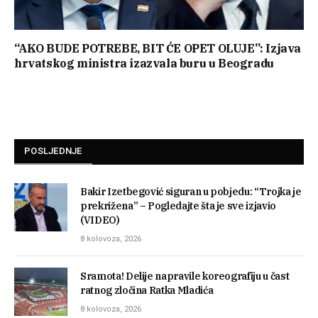
“AKO BUDE POTREBE, BIT ĆE OPET OLUJE”: Izjava
hrvatskog ministra izazvala buru u Beogradu
POSLJEDNJE
Bakir Izetbegović siguran u pobjedu: “Trojka je
prekrižena” – Pogledajte šta je sve izjavio
(VIDEO)
8 kolovoza, 2026
Sramota! Delije napravile koreografiju u čast
ratnog zločina Ratka Mladića
8 kolovoza, 2026