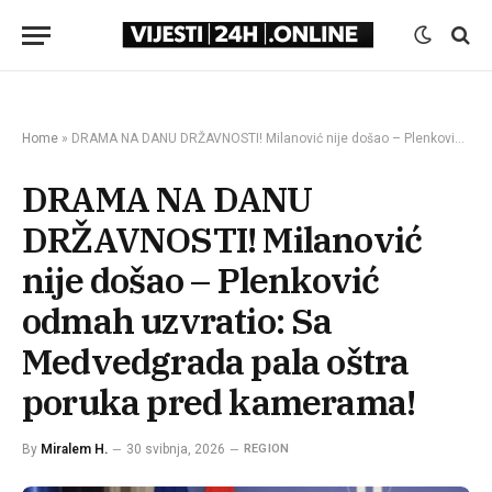
Home
»
DRAMA NA DANU DRŽAVNOSTI! Milanović nije došao – Plenković odmah uzvratio: Sa Medvedgrada pala oštra poruka pred kamerama!
DRAMA NA DANU
DRŽAVNOSTI! Milanović
nije došao – Plenković
odmah uzvratio: Sa
Medvedgrada pala oštra
poruka pred kamerama!
By
Miralem H.
30 svibnja, 2026
REGION