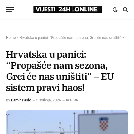
Home
»
Hrvatska u panici: “Propašće nam sezona, Grci će nas uništiti” – EU sistem pravi haos!
Hrvatska u panici:
“Propašće nam sezona,
Grci će nas uništiti” – EU
sistem pravi haos!
By
Damir Pasic
5 svibnja, 2026
REGION