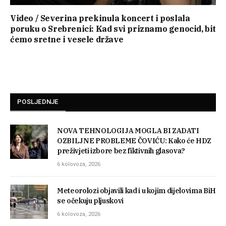
Video / Severina prekinula koncert i poslala
poruku o Srebrenici: Kad svi priznamo genocid, bit
ćemo sretne i vesele države
POSLJEDNJE
NOVA TEHNOLOGIJA MOGLA BI ZADATI
OZBILJNE PROBLEME ČOVIĆU: Kako će HDZ
preživjeti izbore bez fiktivnih glasova?
6 kolovoza, 2026
Meteorolozi objavili kad i u kojim dijelovima BiH
se očekuju pljuskovi
6 kolovoza, 2026