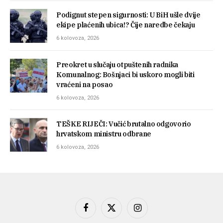
Podignut stepen sigurnosti: U BiH ušle dvije
ekipe plaćenih ubica!? Čije naredbe čekaju
6 kolovoza, 2026
Preokret u slučaju otpuštenih radnika
Komunalnog: Bošnjaci bi uskoro mogli biti
vraćeni na posao
6 kolovoza, 2026
TEŠKE RIJEČI: Vučić brutalno odgovorio
hrvatskom ministru odbrane
6 kolovoza, 2026
Facebook
X
Instagram
(Twitter)