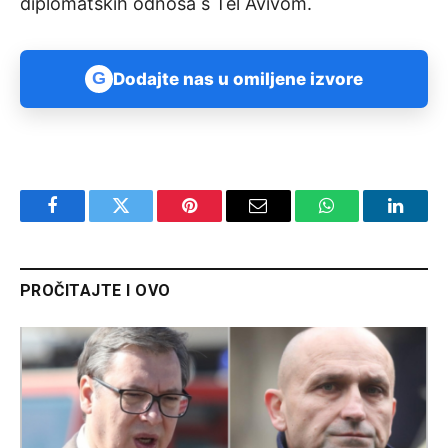
diplomatskih odnosa s Tel Avivom.
G
Dodajte nas u omiljene izvore
Facebook
Twitter
Pinterest
Email
WhatsApp
Linked
PROČITAJTE I OVO