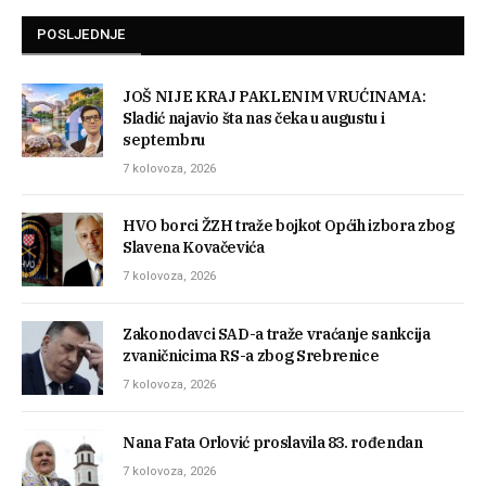
POSLJEDNJE
JOŠ NIJE KRAJ PAKLENIM VRUĆINAMA:
Sladić najavio šta nas čeka u augustu i
septembru
7 kolovoza, 2026
HVO borci ŽZH traže bojkot Općih izbora zbog
Slavena Kovačevića
7 kolovoza, 2026
Zakonodavci SAD-a traže vraćanje sankcija
zvaničnicima RS-a zbog Srebrenice
7 kolovoza, 2026
Nana Fata Orlović proslavila 83. rođendan
7 kolovoza, 2026