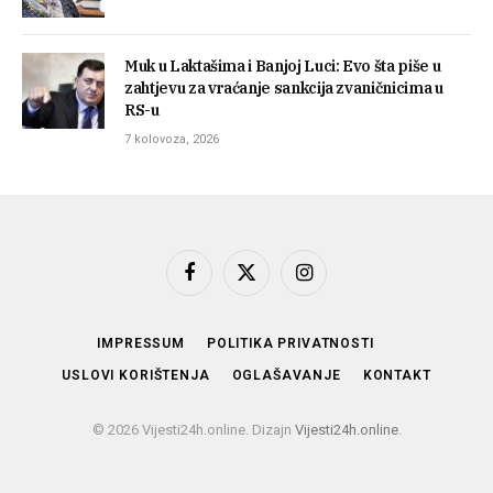
Muk u Laktašima i Banjoj Luci: Evo šta piše u
zahtjevu za vraćanje sankcija zvaničnicima u
RS-u
7 kolovoza, 2026
Facebook
X
Instagram
(Twitter)
IMPRESSUM
POLITIKA PRIVATNOSTI
USLOVI KORIŠTENJA
OGLAŠAVANJE
KONTAKT
© 2026 Vijesti24h.online. Dizajn
Vijesti24h.online
.