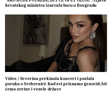
“AKO BUDE POTREBE, BIT ĆE OPET OLUJE”: Izjava
hrvatskog ministra izazvala buru u Beogradu
Video / Severina prekinula koncert i poslala
poruku o Srebrenici: Kad svi priznamo genocid, bit
ćemo sretne i vesele države