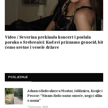
Video / Severina prekinula koncert i poslala
poruku o Srebrenici: Kad svi priznamo genocid, bit
ćemo sretne i vesele države
POSLJEDNJE
Adnan očistio ulaze u Mostar, Jablanicu, Konjic i
Prozor: “Nisam čistio samo smeće, nego i sliku
o nama”
7 kolovoza, 2026