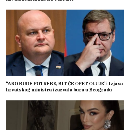
“AKO BUDE POTREBE, BIT ĆE OPET OLUJE”: Izjava
hrvatskog ministra izazvala buru u Beogradu