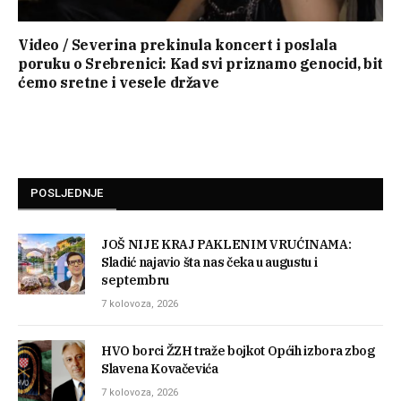
Video / Severina prekinula koncert i poslala
poruku o Srebrenici: Kad svi priznamo genocid, bit
ćemo sretne i vesele države
POSLJEDNJE
JOŠ NIJE KRAJ PAKLENIM VRUĆINAMA:
Sladić najavio šta nas čeka u augustu i
septembru
7 kolovoza, 2026
HVO borci ŽZH traže bojkot Općih izbora zbog
Slavena Kovačevića
7 kolovoza, 2026