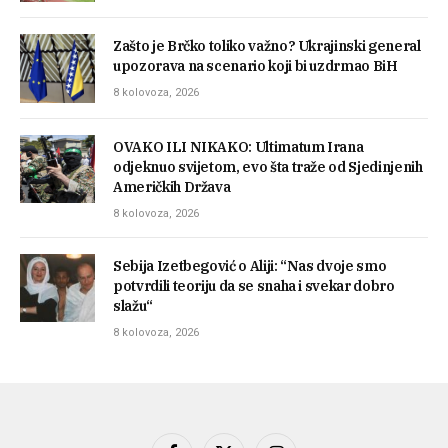
Zašto je Brčko toliko važno? Ukrajinski general
upozorava na scenario koji bi uzdrmao BiH
8 kolovoza, 2026
OVAKO ILI NIKAKO: Ultimatum Irana
odjeknuo svijetom, evo šta traže od Sjedinjenih
Američkih Država
8 kolovoza, 2026
Sebija Izetbegović o Aliji: “Nas dvoje smo
potvrdili teoriju da se snaha i svekar dobro
slažu“
8 kolovoza, 2026