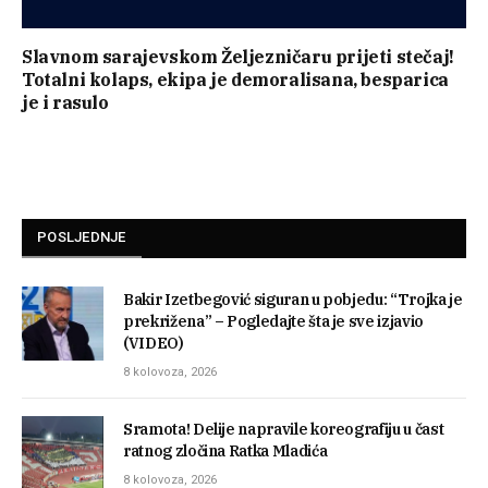
Slavnom sarajevskom Željezničaru prijeti stečaj!
Totalni kolaps, ekipa je demoralisana, besparica
je i rasulo
POSLJEDNJE
Bakir Izetbegović siguran u pobjedu: “Trojka je
prekrižena” – Pogledajte šta je sve izjavio
(VIDEO)
8 kolovoza, 2026
Sramota! Delije napravile koreografiju u čast
ratnog zločina Ratka Mladića
8 kolovoza, 2026