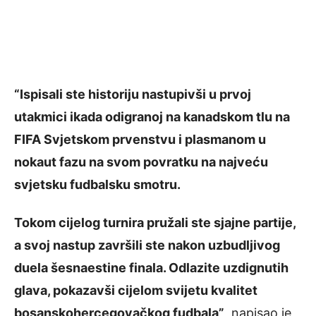
“Ispisali ste historiju nastupivši u prvoj
utakmici ikada odigranoj na kanadskom tlu na
FIFA Svjetskom prvenstvu i plasmanom u
nokaut fazu na svom povratku na najveću
svjetsku fudbalsku smotru.
Tokom cijelog turnira pružali ste sjajne partije,
a svoj nastup završili ste nakon uzbudljivog
duela šesnaestine finala. Odlazite uzdignutih
glava, pokazavši cijelom svijetu kvalitet
bosanskohercegovačkog fudbala”
, napisao je