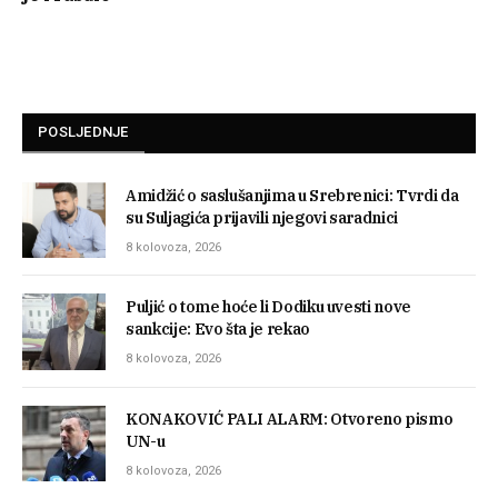
POSLJEDNJE
Amidžić o saslušanjima u Srebrenici: Tvrdi da
su Suljagića prijavili njegovi saradnici
8 kolovoza, 2026
Puljić o tome hoće li Dodiku uvesti nove
sankcije: Evo šta je rekao
8 kolovoza, 2026
KONAKOVIĆ PALI ALARM: Otvoreno pismo
UN-u
8 kolovoza, 2026