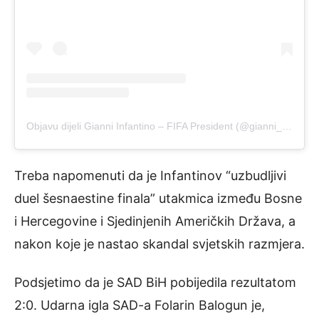
Objavu dijeli Gianni Infantino – FIFA President (@gianni_infantino)
Treba napomenuti da je Infantinov “uzbudljivi
duel šesnaestine finala” utakmica između Bosne
i Hercegovine i Sjedinjenih Američkih Država, a
nakon koje je nastao skandal svjetskih razmjera.
Podsjetimo da je SAD BiH pobijedila rezultatom
2:0. Udarna igla SAD-a Folarin Balogun je,