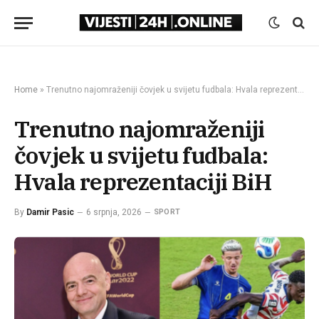
Home
»
Trenutno najomraženiji čovjek u svijetu fudbala: Hvala reprezentaciji BiH
Trenutno najomraženiji
čovjek u svijetu fudbala:
Hvala reprezentaciji BiH
By
Damir Pasic
6 srpnja, 2026
SPORT