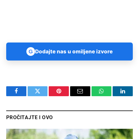
G
Dodajte nas u omiljene izvore
Facebook
Twitter
Pinterest
Email
WhatsApp
Linked
PROČITAJTE I OVO