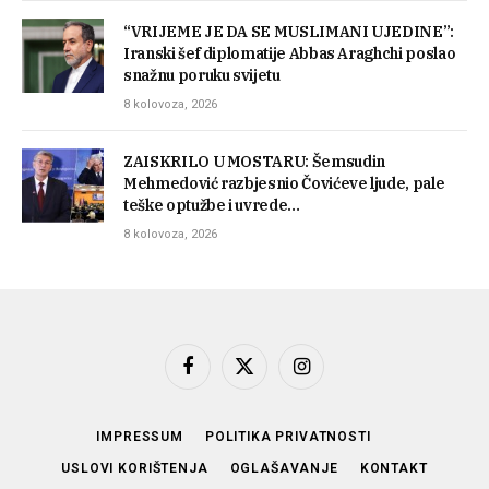
“VRIJEME JE DA SE MUSLIMANI UJEDINE”:
Iranski šef diplomatije Abbas Araghchi poslao
snažnu poruku svijetu
8 kolovoza, 2026
ZAISKRILO U MOSTARU: Šemsudin
Mehmedović razbjesnio Čovićeve ljude, pale
teške optužbe i uvrede…
8 kolovoza, 2026
Facebook
X
Instagram
(Twitter)
IMPRESSUM
POLITIKA PRIVATNOSTI
USLOVI KORIŠTENJA
OGLAŠAVANJE
KONTAKT