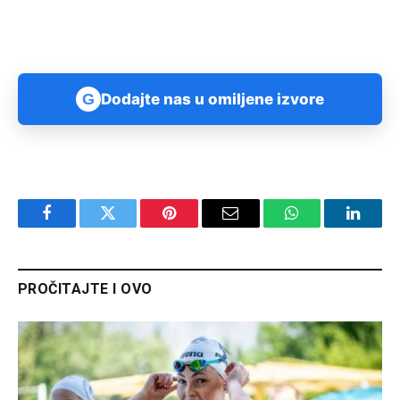
G
Dodajte nas u omiljene izvore
Facebook
Twitter
Pinterest
Email
WhatsApp
Linked
PROČITAJTE I OVO