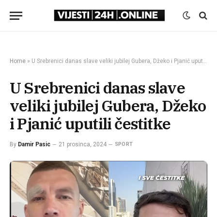
Home
»
U Srebrenici danas slave veliki jubilej Gubera, Džeko i Pjanić uputili čestitke
U Srebrenici danas slave
veliki jubilej Gubera, Džeko
i Pjanić uputili čestitke
By
Damir Pasic
21 prosinca, 2024
SPORT