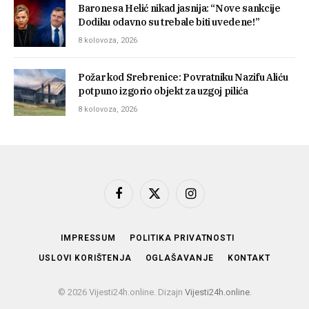
Baronesa Helić nikad jasnija: “Nove sankcije
Dodiku odavno su trebale biti uvedene!”
8 kolovoza, 2026
Požar kod Srebrenice: Povratniku Nazifu Aliću
potpuno izgorio objekt za uzgoj pilića
8 kolovoza, 2026
Facebook
X
Instagram
(Twitter)
IMPRESSUM
POLITIKA PRIVATNOSTI
USLOVI KORIŠTENJA
OGLAŠAVANJE
KONTAKT
© 2026 Vijesti24h.online. Dizajn
Vijesti24h.online
.