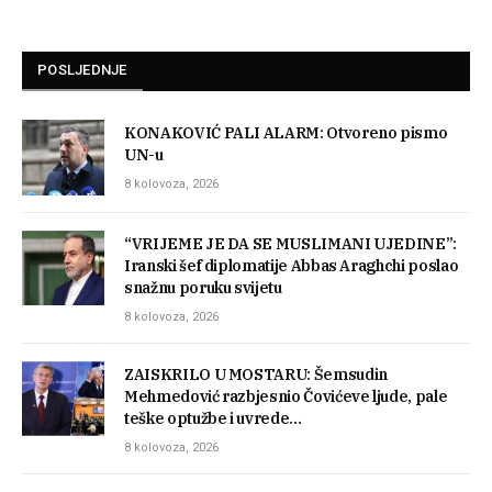
POSLJEDNJE
KONAKOVIĆ PALI ALARM: Otvoreno pismo
UN-u
8 kolovoza, 2026
“VRIJEME JE DA SE MUSLIMANI UJEDINE”:
Iranski šef diplomatije Abbas Araghchi poslao
snažnu poruku svijetu
8 kolovoza, 2026
ZAISKRILO U MOSTARU: Šemsudin
Mehmedović razbjesnio Čovićeve ljude, pale
teške optužbe i uvrede…
8 kolovoza, 2026