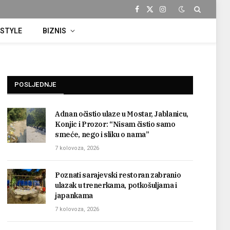
Facebook
X
Instagram
(Twitter)
ESTYLE
BIZNIS
POSLJEDNJE
Adnan očistio ulaze u Mostar, Jablanicu,
Konjic i Prozor: “Nisam čistio samo
smeće, nego i sliku o nama”
7 kolovoza, 2026
Poznati sarajevski restoran zabranio
ulazak u trenerkama, potkošuljama i
japankama
7 kolovoza, 2026