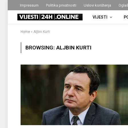
Impressum
Politika privatnosti
Uslovi korištenja
Oglaš
VIJESTI
P
Home
»
Aljbin Kurti
BROWSING:
ALJBIN KURTI