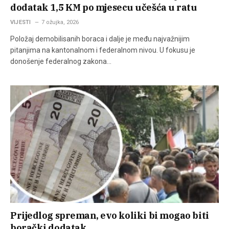
dodatak 1,5 KM po mjesecu učešća u ratu
VIJESTI
7 ožujka, 2026
Položaj demobilisanih boraca i dalje je među najvažnijim
pitanjima na kantonalnom i federalnom nivou. U fokusu je
donošenje federalnog zakona…
Prijedlog spreman, evo koliki bi mogao biti
borački dodatak