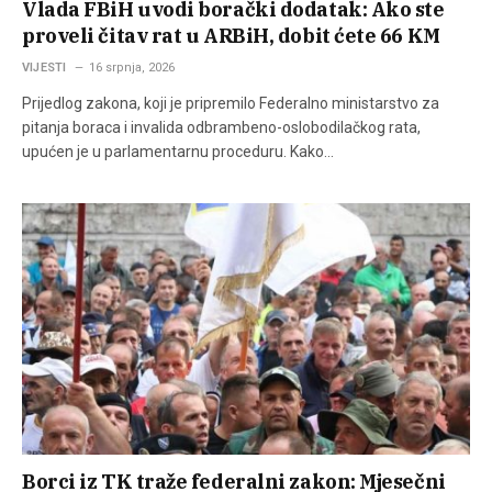
Vlada FBiH uvodi borački dodatak: Ako ste
proveli čitav rat u ARBiH, dobit ćete 66 KM
VIJESTI
16 srpnja, 2026
Prijedlog zakona, koji je pripremilo Federalno ministarstvo za
pitanja boraca i invalida odbrambeno-oslobodilačkog rata,
upućen je u parlamentarnu proceduru. Kako…
Borci iz TK traže federalni zakon: Mjesečni