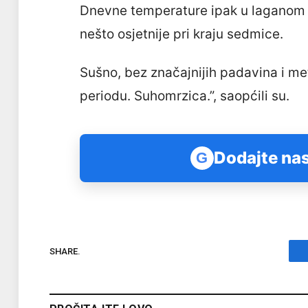
Dnevne temperature ipak u laganom 
nešto osjetnije pri kraju sedmice.
Sušno, bez značajnijih padavina i m
periodu. Suhomrzica.”, saopćili su.
Dodajte nas
G
SHARE.