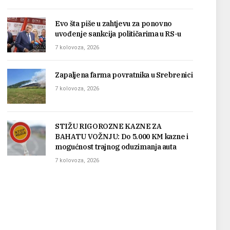
Evo šta piše u zahtjevu za ponovno
uvođenje sankcija političarima u RS-u
7 kolovoza, 2026
Zapaljena farma povratnika u Srebrenici
7 kolovoza, 2026
STIŽU RIGOROZNE KAZNE ZA
BAHATU VOŽNJU: Do 5.000 KM kazne i
mogućnost trajnog oduzimanja auta
7 kolovoza, 2026