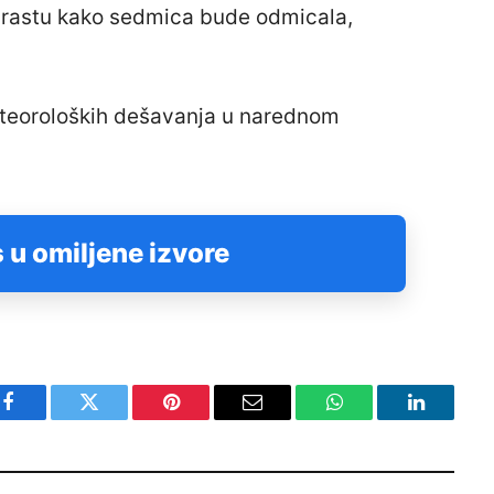
rastu kako sedmica bude odmicala,
eteoroloških dešavanja u narednom
 u omiljene izvore
Facebook
Twitter
Pinterest
Email
WhatsApp
LinkedIn