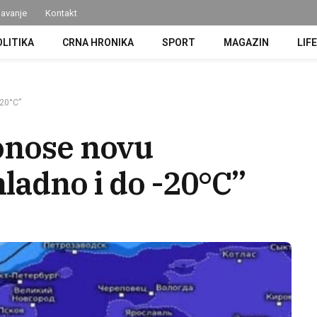
avanje
Kontakt
OLITIKA
CRNA HRONIKA
SPORT
MAGAZIN
LIF
-20°C”
onose novu
hladno i do -20°C”