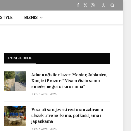
Facebook
X
Instagram
(Twitter)
ESTYLE
BIZNIS
POSLJEDNJE
Adnan očistio ulaze u Mostar, Jablanicu,
Konjic i Prozor: “Nisam čistio samo
smeće, nego i sliku o nama”
7 kolovoza, 2026
Poznati sarajevski restoran zabranio
ulazak u trenerkama, potkošuljama i
japankama
7 kolovoza, 2026