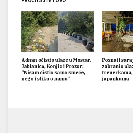
PROČITAJTE I OVO
Adnan očistio ulaze u Mostar,
Poznati sara
Jablanicu, Konjic i Prozor:
zabranio ula
“Nisam čistio samo smeće,
trenerkama, 
nego i sliku o nama”
japankama