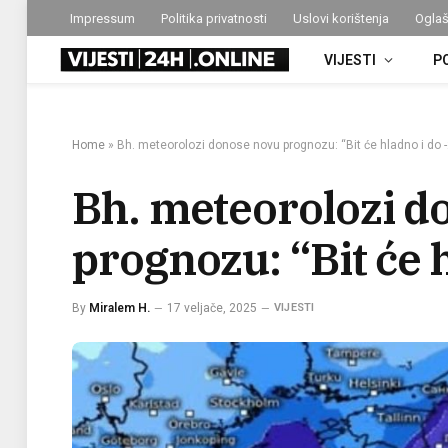
Impressum
Politika privatnosti
Uslovi korištenja
Oglaš
VIJESTI
P
Home
»
Bh. meteorolozi donose novu prognozu: “Bit će hladno i do 
Bh. meteorolozi d
prognozu: “Bit će 
By
Miralem H.
17 veljače, 2025
VIJESTI