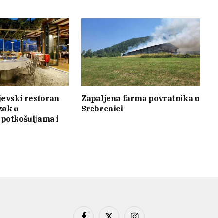
jevski restoran
Zapaljena farma povratnika u
zak u
Srebrenici
potkošuljama i