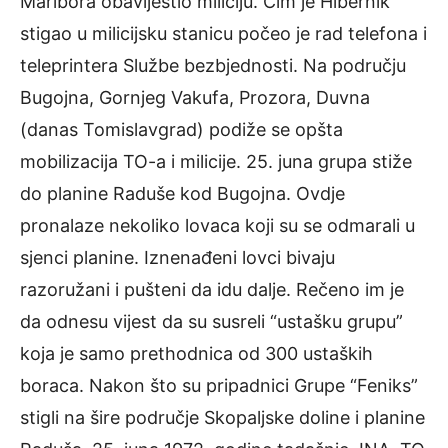
Maribora obavijestio miliciju. Čim je Hibernik
stigao u milicijsku stanicu počeo je rad telefona i
teleprintera Službe bezbjednosti. Na području
Bugojna, Gornjeg Vakufa, Prozora, Duvna
(danas Tomislavgrad) podiže se opšta
mobilizacija TO-a i milicije. 25. juna grupa stiže
do planine Raduše kod Bugojna. Ovdje
pronalaze nekoliko lovaca koji su se odmarali u
sjenci planine. Iznenađeni lovci bivaju
razoružani i pušteni da idu dalje. Rečeno im je
da odnesu vijest da su susreli “ustašku grupu”
koja je samo prethodnica od 300 ustaških
boraca. Nakon što su pripadnici Grupe “Feniks”
stigli na šire područje Skopaljske doline i planine