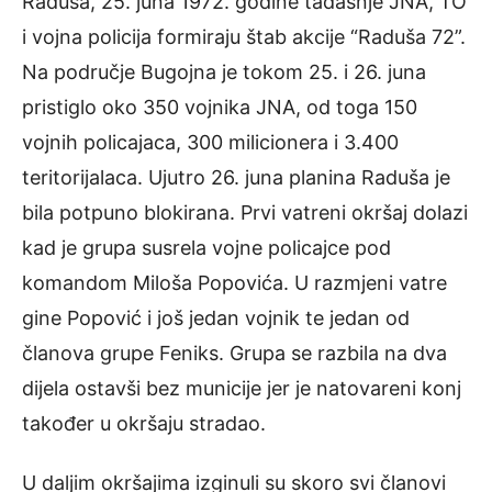
Raduša, 25. juna 1972. godine tadašnje JNA, TO
i vojna policija formiraju štab akcije “Raduša 72”.
Na područje Bugojna je tokom 25. i 26. juna
pristiglo oko 350 vojnika JNA, od toga 150
vojnih policajaca, 300 milicionera i 3.400
teritorijalaca. Ujutro 26. juna planina Raduša je
bila potpuno blokirana. Prvi vatreni okršaj dolazi
kad je grupa susrela vojne policajce pod
komandom Miloša Popovića. U razmjeni vatre
gine Popović i još jedan vojnik te jedan od
članova grupe Feniks. Grupa se razbila na dva
dijela ostavši bez municije jer je natovareni konj
također u okršaju stradao.
U daljim okršajima izginuli su skoro svi članovi