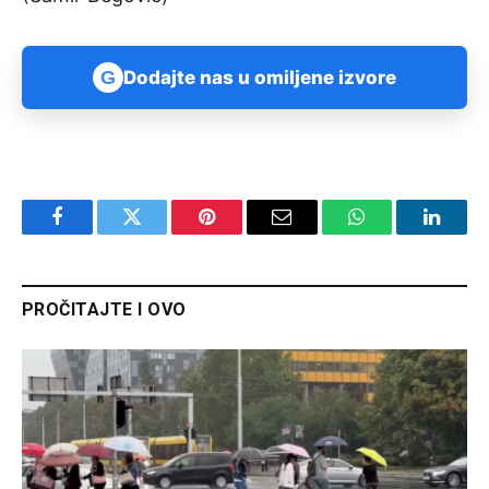
G
Dodajte nas u omiljene izvore
Facebook
Twitter
Pinterest
Email
WhatsApp
Linked
PROČITAJTE I OVO