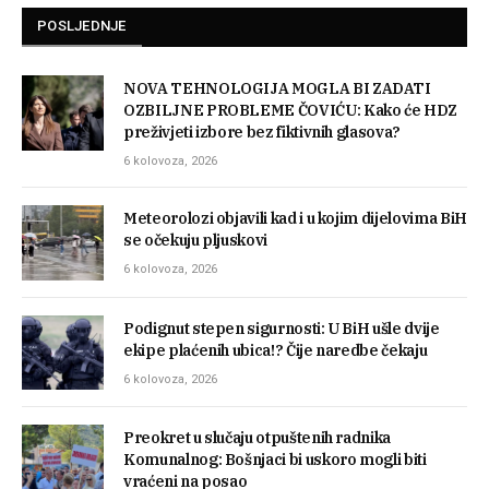
POSLJEDNJE
NOVA TEHNOLOGIJA MOGLA BI ZADATI
OZBILJNE PROBLEME ČOVIĆU: Kako će HDZ
preživjeti izbore bez fiktivnih glasova?
6 kolovoza, 2026
Meteorolozi objavili kad i u kojim dijelovima BiH
se očekuju pljuskovi
6 kolovoza, 2026
Podignut stepen sigurnosti: U BiH ušle dvije
ekipe plaćenih ubica!? Čije naredbe čekaju
6 kolovoza, 2026
Preokret u slučaju otpuštenih radnika
Komunalnog: Bošnjaci bi uskoro mogli biti
vraćeni na posao