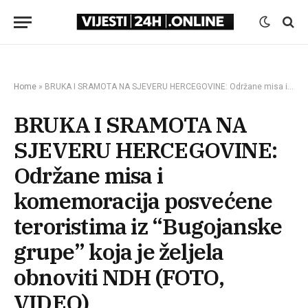
Home
»
BRUKA I SRAMOTA NA SJEVERU HERCEGOVINE: Održane misa i komemoracija posvećene teroristima iz “Bugojanske grupe” koja je željela obnoviti NDH (FOTO, VIDEO)
BRUKA I SRAMOTA NA
SJEVERU HERCEGOVINE:
Održane misa i
komemoracija posvećene
teroristima iz “Bugojanske
grupe” koja je željela
obnoviti NDH (FOTO,
VIDEO)