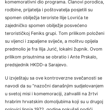
komemorativni dio programa. Članovi porodica,
rodbine, prijatelja i poštovatelja posjetili su
spomen obilježja teroriste Ilije Lovrića te
zajedničko spomen obilježje posvećeno
terorističkoj Feniks grupi. Tom prilikom položeni
su vijenci i zapaljene svijeće, a molitvu opijela
predmolio je fra Ilija Jurić, lokalni župnik. Ovom
prilikom prisutnima se obratio i Ante Prskalo,
predsjednik HKDD-a Sarajevo.
U izvještaju sa ove kontroverzne svečanosti se
navodi da su “nazočni današnjim sudjelovanjem
u svetoj misi i komemoraciji, zahvalili na žrtvi
hrabrim hrvatskim domoljubima koji su u drugoj
polovici lipnja 1972. godine pokušali podići