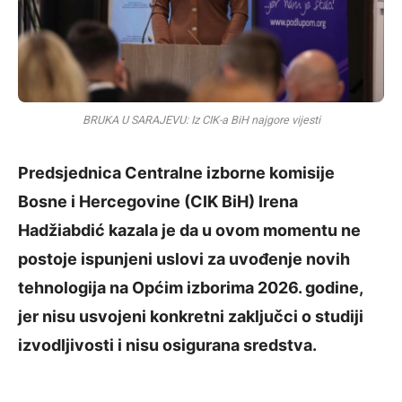
BRUKA U SARAJEVU: Iz CIK-a BiH najgore vijesti
Predsjednica Centralne izborne komisije
Bosne i Hercegovine (CIK BiH) Irena
Hadžiabdić kazala je da u ovom momentu ne
postoje ispunjeni uslovi za uvođenje novih
tehnologija na Općim izborima 2026. godine,
jer nisu usvojeni konkretni zaključci o studiji
izvodljivosti i nisu osigurana sredstva.