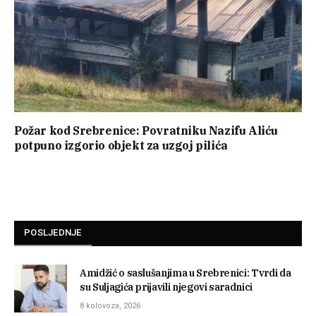
Požar kod Srebrenice: Povratniku Nazifu Aliću
potpuno izgorio objekt za uzgoj pilića
POSLJEDNJE
Amidžić o saslušanjima u Srebrenici: Tvrdi da
su Suljagića prijavili njegovi saradnici
8 kolovoza, 2026