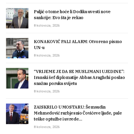
Puljić o tome hoće li Dodiku uvesti nove
sankcije: Evo šta je rekao
8 kolovoza, 2026
KONAKOVIĆ PALI ALARM: Otvoreno pismo
UN-u
8 kolovoza, 2026
“VRIJEME JE DA SE MUSLIMANI UJEDINE”:
Iranski šef diplomatije Abbas Araghchi poslao
snažnu poruku svijetu
8 kolovoza, 2026
ZAISKRILO U MOSTARU: Šemsudin
Mehmedović razbjesnio Čovićeve ljude, pale
teške optužbe i uvrede…
8 kolovoza, 2026