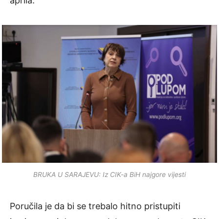
aprila.
BRUKA U SARAJEVU: Iz CIK-a BiH najgore vijesti
Poručila je da bi se trebalo hitno pristupiti