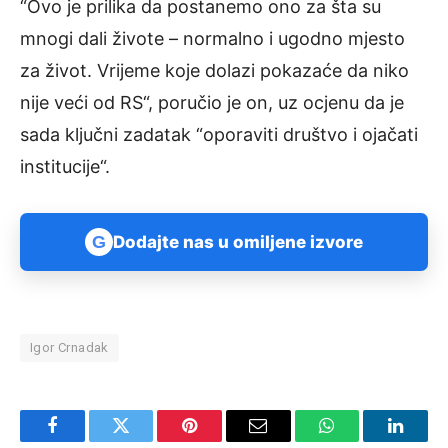
“Ovo je prilika da postanemo ono za šta su
mnogi dali živote – normalno i ugodno mjesto
za život. Vrijeme koje dolazi pokazaće da niko
nije veći od RS“, poručio je on, uz ocjenu da je
sada ključni zadatak “oporaviti društvo i ojačati
institucije“.
G
Dodajte nas u omiljene izvore
Igor Crnadak
Facebook
Twitter
Pinterest
Email
WhatsApp
Linked