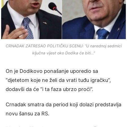
CRNADAK ZATRESAO POLITIČKU SCENU: “U narednoj sedmici
ključna vijest oko Dodika će biti…”
On je Dodikovo ponašanje uporedio sa
“djetetom koje ne želi da vrati tuđu igračku”,
dodavši da će “i ta faza ubrzo proći“.
Crnadak smatra da period koji dolazi predstavlja
novu šansu za RS.