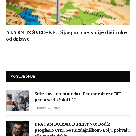
ALARM IZ ŠVEDSKE: Dijaspora ne smije dići ruke
od države
POSLJEDNJE
Stiže novi toplotni udar: Temperature u BiH
penju se do čak 41 °C
9 kolovoza, 2026
DRAGAN BURSAĆ DIREKTNO: Dodik
proglasio Crnu Goru izdajničkom-Bolju pohvalu