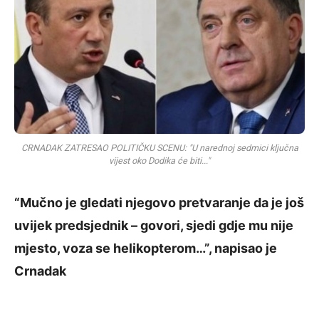
CRNADAK ZATRESAO POLITIČKU SCENU: "U narednoj sedmici ključna
vijest oko Dodika će biti..."
“Mučno je gledati njegovo pretvaranje da je još
uvijek predsjednik – govori, sjedi gdje mu nije
mjesto, voza se helikopterom…”, napisao je
Crnadak