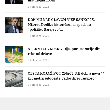
nije mogla dobiti
9 kolovoza, 2026
DOK MU NAD GLAVOM VISE SANKCIJE:
Milorad Dodik u histeričnom napadu na
“političko Sarajevo”…
9 kolovoza, 2026
ALARM IZ ŠVEDSKE: Dijaspora ne smije dići
ruke od države
9 kolovoza, 2026
CESTA KOJA ŽIVOT ZNAČI: BiH dobija nova 44
kilometra autoceste, radovi kreću uskoro
9 kolovoza, 2026