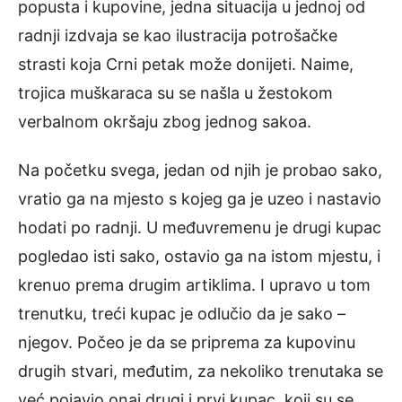
popusta i kupovine, jedna situacija u jednoj od
radnji izdvaja se kao ilustracija potrošačke
strasti koja Crni petak može donijeti. Naime,
trojica muškaraca su se našla u žestokom
verbalnom okršaju zbog jednog sakoa.
Na početku svega, jedan od njih je probao sako,
vratio ga na mjesto s kojeg ga je uzeo i nastavio
hodati po radnji. U međuvremenu je drugi kupac
pogledao isti sako, ostavio ga na istom mjestu, i
krenuo prema drugim artiklima. I upravo u tom
trenutku, treći kupac je odlučio da je sako –
njegov. Počeo je da se priprema za kupovinu
drugih stvari, međutim, za nekoliko trenutaka se
već pojavio onaj drugi i prvi kupac, koji su se,