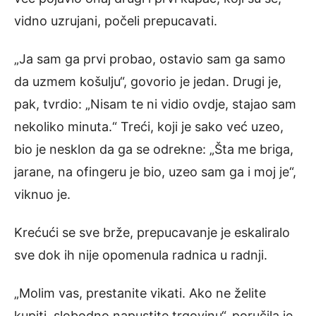
vidno uzrujani, počeli prepucavati.
„Ja sam ga prvi probao, ostavio sam ga samo
da uzmem košulju“, govorio je jedan. Drugi je,
pak, tvrdio: „Nisam te ni vidio ovdje, stajao sam
nekoliko minuta.“ Treći, koji je sako već uzeo,
bio je nesklon da ga se odrekne: „Šta me briga,
jarane, na ofingeru je bio, uzeo sam ga i moj je“,
viknuo je.
Krećući se sve brže, prepucavanje je eskaliralo
sve dok ih nije opomenula radnica u radnji.
„Molim vas, prestanite vikati. Ako ne želite
kupiti, slobodno napustite trgovinu“, poručila je