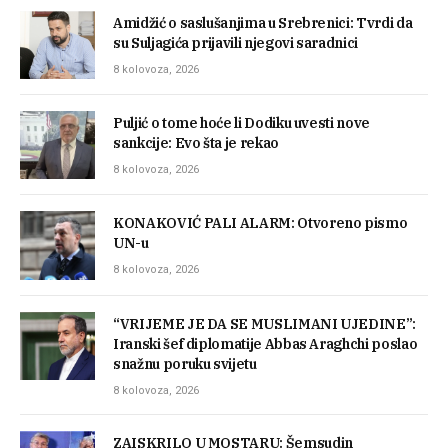
Amidžić o saslušanjima u Srebrenici: Tvrdi da
su Suljagića prijavili njegovi saradnici
8 kolovoza, 2026
Puljić o tome hoće li Dodiku uvesti nove
sankcije: Evo šta je rekao
8 kolovoza, 2026
KONAKOVIĆ PALI ALARM: Otvoreno pismo
UN-u
8 kolovoza, 2026
“VRIJEME JE DA SE MUSLIMANI UJEDINE”:
Iranski šef diplomatije Abbas Araghchi poslao
snažnu poruku svijetu
8 kolovoza, 2026
ZAISKRILO U MOSTARU: Šemsudin