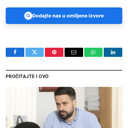
G
Dodajte nas u omiljene izvore
Facebook
Twitter
Pinterest
Email
WhatsApp
Linked
PROČITAJTE I OVO