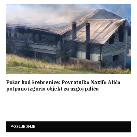
Požar kod Srebrenice: Povratniku Nazifu Aliću
potpuno izgorio objekt za uzgoj pilića
POSLJEDNJE