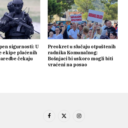
pen sigurnosti: U
Preokret u slučaju otpuštenih
je ekipe plaćenih
radnika Komunalnog:
 naredbe čekaju
Bošnjaci bi uskoro mogli biti
vraćeni na posao
Facebook
X
Instagram
(Twitter)