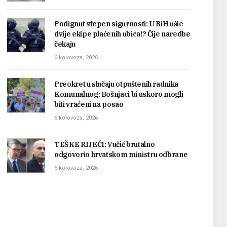
Podignut stepen sigurnosti: U BiH ušle
dvije ekipe plaćenih ubica!? Čije naredbe
čekaju
6 kolovoza, 2026
Preokret u slučaju otpuštenih radnika
Komunalnog: Bošnjaci bi uskoro mogli
biti vraćeni na posao
6 kolovoza, 2026
TEŠKE RIJEČI: Vučić brutalno
odgovorio hrvatskom ministru odbrane
6 kolovoza, 2026