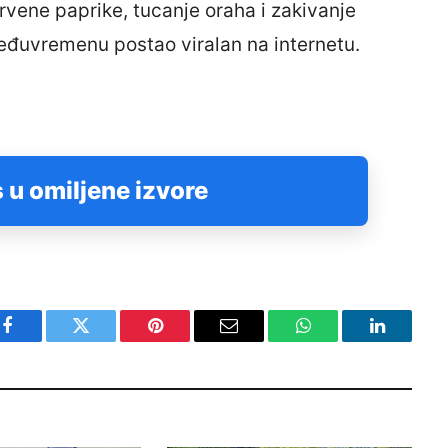
rvene paprike, tucanje oraha i zakivanje
 međuvremenu postao viralan na internetu.
 u omiljene izvore
Facebook
Twitter
Pinterest
Email
WhatsApp
LinkedIn