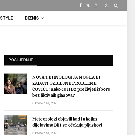
Facebook
X
Instagram
(Twitter)
ESTYLE
BIZNIS
POSLJEDNJE
NOVA TEHNOLOGIJA MOGLA BI
ZADATI OZBILJNE PROBLEME
ČOVIĆU: Kako će HDZ preživjeti izbore
bez fiktivnih glasova?
6 kolovoza, 2026
Meteorolozi objavili kad i u kojim
dijelovima BiH se očekuju pljuskovi
6 kolovoza, 2026