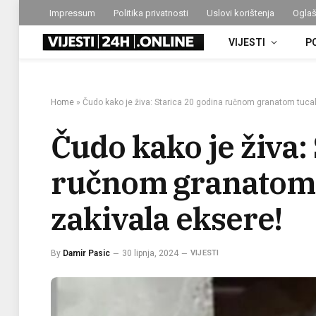
Impressum
Politika privatnosti
Uslovi korištenja
Oglaš
VIJESTI
P
Home
»
Čudo kako je živa: Starica 20 godina ručnom granatom tucal
Čudo kako je živa:
ručnom granatom t
zakivala eksere!
By
Damir Pasic
30 lipnja, 2024
VIJESTI