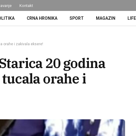
avanje
Kontakt
OLITIKA
CRNA HRONIKA
SPORT
MAGAZIN
LIF
a orahe i zakivala eksere!
 Starica 20 godina
ucala orahe i