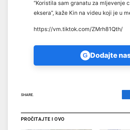
“Koristila sam granatu za mljevenje c
eksera”, kaže Kin na videu koji je u
https://vm.tiktok.com/ZMrh81Qth/
Dodajte nas
G
SHARE.
PROČITAJTE I OVO