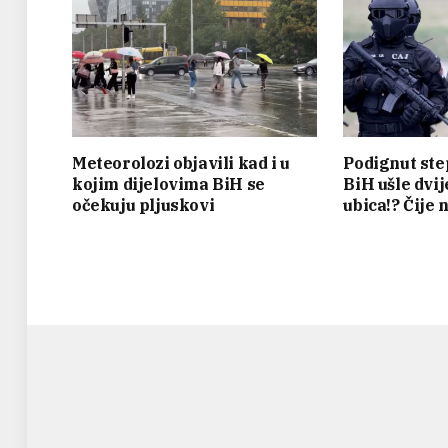
Meteorolozi objavili kad i u
Podignut ste
kojim dijelovima BiH se
BiH ušle dvi
očekuju pljuskovi
ubica!? Čije