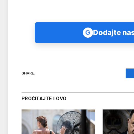
Dodajte nas
G
SHARE.
PROČITAJTE I OVO