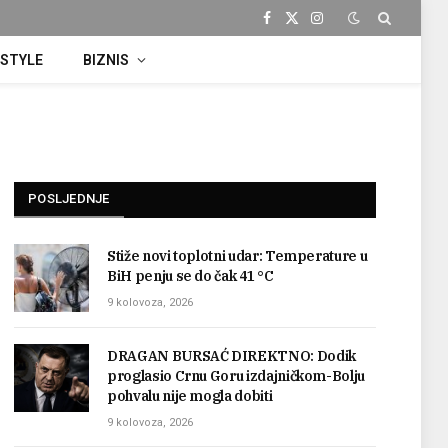
Facebook
X
Instagram
(Twitter)
ESTYLE
BIZNIS
POSLJEDNJE
Stiže novi toplotni udar: Temperature u
BiH penju se do čak 41 °C
9 kolovoza, 2026
DRAGAN BURSAĆ DIREKTNO: Dodik
proglasio Crnu Goru izdajničkom-Bolju
pohvalu nije mogla dobiti
9 kolovoza, 2026