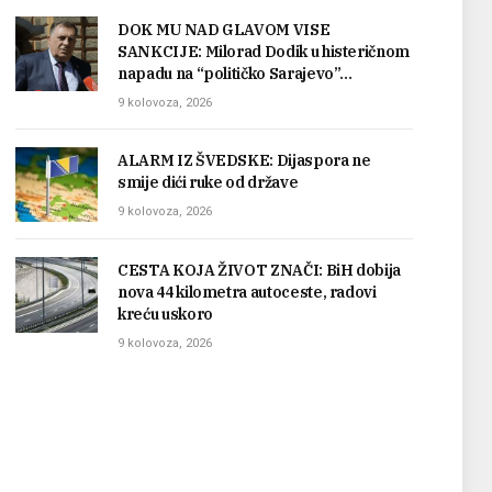
DOK MU NAD GLAVOM VISE
SANKCIJE: Milorad Dodik u histeričnom
napadu na “političko Sarajevo”…
9 kolovoza, 2026
ALARM IZ ŠVEDSKE: Dijaspora ne
smije dići ruke od države
9 kolovoza, 2026
CESTA KOJA ŽIVOT ZNAČI: BiH dobija
nova 44 kilometra autoceste, radovi
kreću uskoro
9 kolovoza, 2026