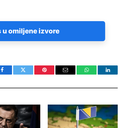
 u omiljene izvore
Facebook
Twitter
Pinterest
Email
WhatsApp
LinkedIn