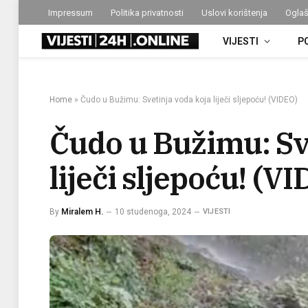
Impressum
Politika privatnosti
Uslovi korištenja
Oglaš
VIJESTI
P
Home
»
Čudo u Bužimu: Svetinja voda koja liječi sljepoću! (VIDEO)
Čudo u Bužimu: Sv
liječi sljepoću! (V
By
Miralem H.
10 studenoga, 2024
VIJESTI