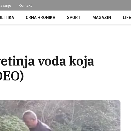
avanje
Kontakt
OLITIKA
CRNA HRONIKA
SPORT
MAGAZIN
LIF
etinja voda koja
IDEO)