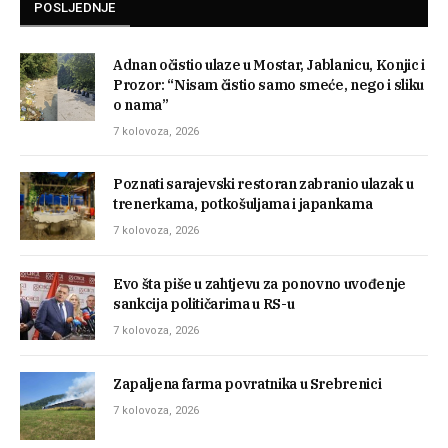
POSLJEDNJE
Adnan očistio ulaze u Mostar, Jablanicu, Konjic i
Prozor: “Nisam čistio samo smeće, nego i sliku
o nama”
7 kolovoza, 2026
Poznati sarajevski restoran zabranio ulazak u
trenerkama, potkošuljama i japankama
7 kolovoza, 2026
Evo šta piše u zahtjevu za ponovno uvođenje
sankcija političarima u RS-u
7 kolovoza, 2026
Zapaljena farma povratnika u Srebrenici
7 kolovoza, 2026