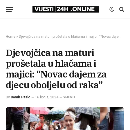
Home
»
Djevojčica na maturi prošetala u hlačama i majici: “Novac dajem za djecu oboljelu od raka”
Djevojčica na maturi
prošetala u hlačama i
majici: “Novac dajem za
djecu oboljelu od raka”
By
Damir Pasic
16 lipnja, 2024
VIJESTI