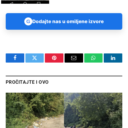
G
Dodajte nas u omiljene izvore
Facebook
Twitter
Pinterest
Email
WhatsApp
Linked
PROČITAJTE I OVO