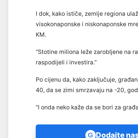
I dok, kako ističe, zemlje regiona u
visokonaponske i niskonaponske mrež
KM.
“Stotine miliona leže zarobljene na r
raspodijeli i investira.”
Po cijenu da, kako zaključuje, građan
40, da se zimi smrzavaju na -20, god
“I onda neko kaže da se bori za građan
Dodajte nas
G