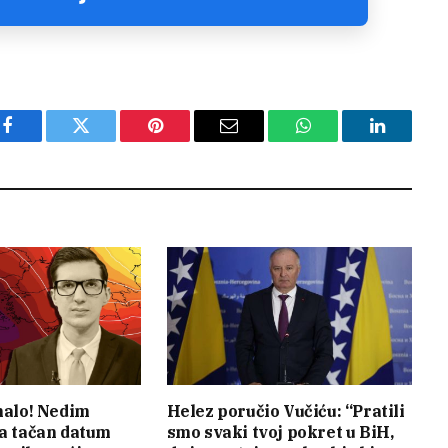
Facebook
Twitter
Pinterest
Email
WhatsApp
LinkedIn
 malo! Nedim
Helez poručio Vučiću: “Pratili
va tačan datum
smo svaki tvoj pokret u BiH,