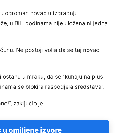
lažu ogroman novac u izgradnju
e, u BiH godinama nije uložena ni jedna
ačunu. Ne postoji volja da se taj novac
i ostanu u mraku, da se “kuhaju na plus
inama se blokira raspodjela sredstava”.
e!”, zaključio je.
 u omiljene izvore