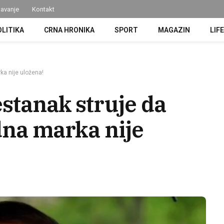
avanje
Kontakt
OLITIKA
CRNA HRONIKA
SPORT
MAGAZIN
LIF
rka nije uložena!
estanak struje da
dna marka nije