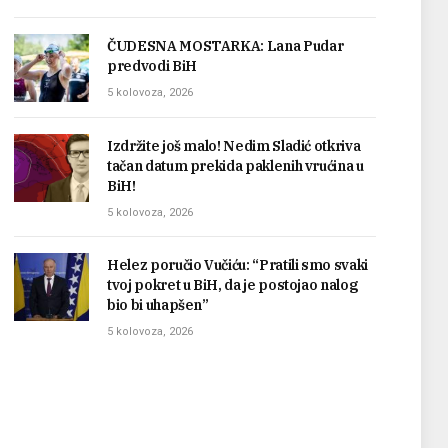
ČUDESNA MOSTARKA: Lana Pudar
predvodi BiH
5 kolovoza, 2026
Izdržite još malo! Nedim Sladić otkriva
tačan datum prekida paklenih vrućina u
BiH!
5 kolovoza, 2026
Helez poručio Vučiću: “Pratili smo svaki
tvoj pokret u BiH, da je postojao nalog
bio bi uhapšen”
5 kolovoza, 2026