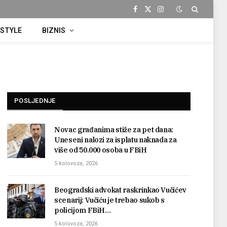
Facebook
X
Instagram
(Twitter)
ESTYLE
BIZNIS
POSLJEDNJE
Novac građanima stiže za pet dana:
Uneseni nalozi za isplatu naknada za
više od 50.000 osoba u FBiH
5 kolovoza, 2026
Beogradski advokat raskrinkao Vučićev
scenarij: Vučiću je trebao sukob s
policijom FBiH…
5 kolovoza, 2026