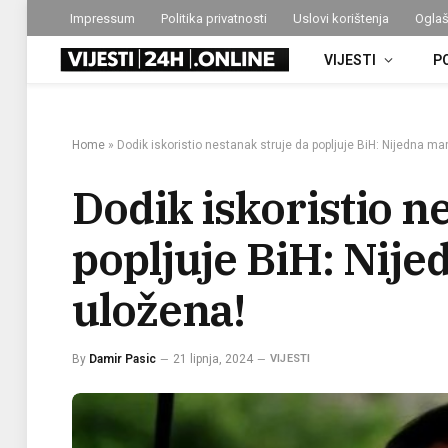
Impressum
Politika privatnosti
Uslovi korištenja
Oglaš
VIJESTI
P
Home
»
Dodik iskoristio nestanak struje da popljuje BiH: Nijedna ma
Dodik iskoristio n
popljuje BiH: Nije
uložena!
By
Damir Pasic
21 lipnja, 2024
VIJESTI