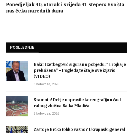
Ponedjeljak 40, utorak i srijeda 41 stepen: Evo šta
nas čeka narednih dana
POSLJEDNJE
Bakir Izetbegović siguran u pobjedu: “Trojka je
prekrižena” – Pogledajte šta je sve izjavio
(VIDEO)
8 kolovoza, 2026
Sramota! Delije napravile koreografiju u čast
ratnog zločina Ratka Mladića
8 kolovoza, 2026
Zašto je Brčko toliko važno? Ukrajinski general