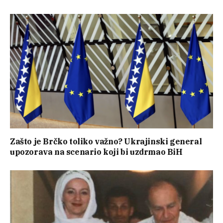
Zašto je Brčko toliko važno? Ukrajinski general
upozorava na scenario koji bi uzdrmao BiH