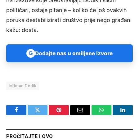
na izazove koje predstavljaju Dodik i slični
političari, ostaje pitanje – koliko će još ovakvih
poruka destabilizirati društvo prije nego građani
kažu: dosta.
G
Dodajte nas u omiljene izvore
Milorad Dodik
Facebook
Twitter
Pinterest
Email
WhatsApp
Linked
PROČITAJTE I OVO