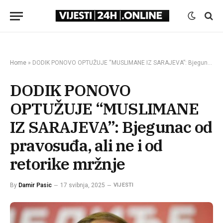
Home
»
DODIK PONOVO OPTUŽUJE “MUSLIMANE IZ SARAJEVA”: Bjegunac od pravosuđa, ali ne i od retorike mržnje
DODIK PONOVO
OPTUŽUJE “MUSLIMANE
IZ SARAJEVA”: Bjegunac od
pravosuđa, ali ne i od
retorike mržnje
By
Damir Pasic
17 svibnja, 2025
VIJESTI