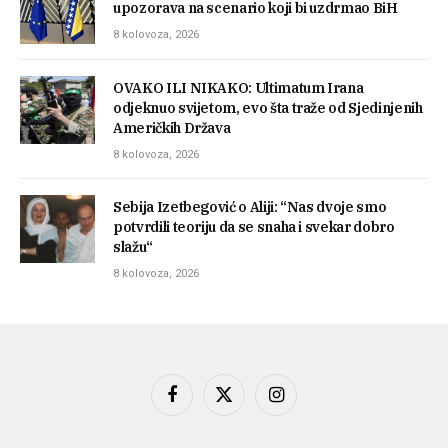
upozorava na scenario koji bi uzdrmao BiH
8 kolovoza, 2026
OVAKO ILI NIKAKO: Ultimatum Irana
odjeknuo svijetom, evo šta traže od Sjedinjenih
Američkih Država
8 kolovoza, 2026
Sebija Izetbegović o Aliji: “Nas dvoje smo
potvrdili teoriju da se snaha i svekar dobro
slažu“
8 kolovoza, 2026
Facebook
X
Instagram
(Twitter)