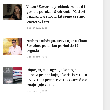
Video / Severina prekinula koncert i
poslala poruku o Srebrenici: Kad svi
priznamo genocid, bit ćemo sretne i
vesele države
6 kolovoza, 2026
Nedim Sladić upozorava cijeli Balkan:
Posebno podcrtao period do 12.
avgusta
6 kolovoza, 2026
Objavljenje fotografije kombija
EuroExpressa koje je koristio MUP-u
RS. EuroExpress: Express Cars d.o.o.
iznajmljuje vozila
6 kolovoza, 2026