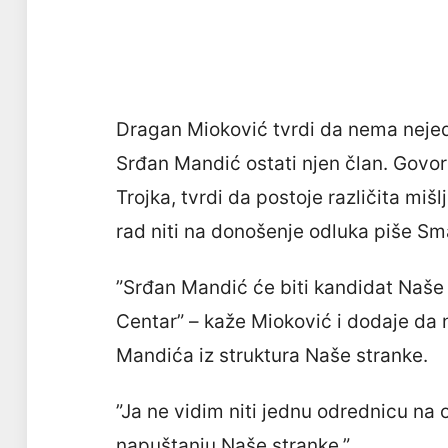
Dragan Mioković tvrdi da nema nejed
Srđan Mandić ostati njen član. Govori
Trojka, tvrdi da postoje različita mišl
rad niti na donošenje odluka piše Sm
”Srđan Mandić će biti kandidat Naše
Centar” – kaže Mioković i dodaje da
Mandića iz struktura Naše stranke.
”Ja ne vidim niti jednu odrednicu na 
napuštanju Naše stranke.”