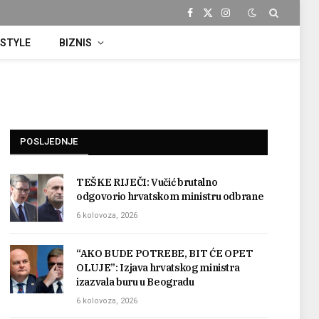
Facebook
X
Instagram
(Twitter)
ESTYLE
BIZNIS
POSLJEDNJE
TEŠKE RIJEČI: Vučić brutalno
odgovorio hrvatskom ministru odbrane
6 kolovoza, 2026
“AKO BUDE POTREBE, BIT ĆE OPET
OLUJE”: Izjava hrvatskog ministra
izazvala buru u Beogradu
6 kolovoza, 2026