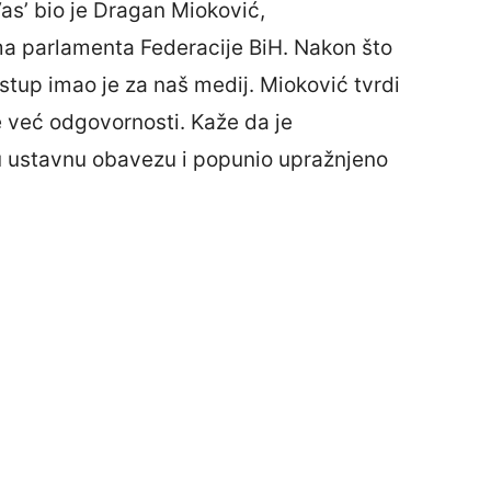
s’ bio je Dragan Mioković,
a parlamenta Federacije BiH. Nakon što
 istup imao je za naš medij. Mioković tvrdi
e već odgovornosti. Kaže da je
ju ustavnu obavezu i popunio upražnjeno