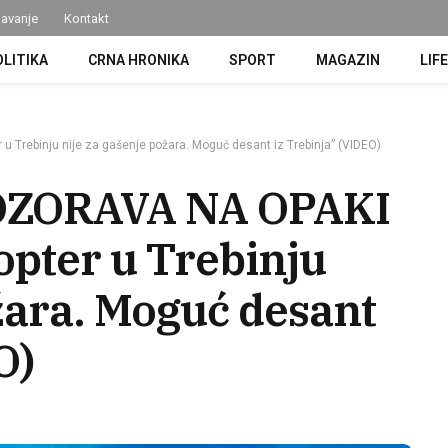
avanje
Kontakt
OLITIKA
CRNA HRONIKA
SPORT
MAGAZIN
LIF
rebinju nije za gašenje požara. Moguć desant iz Trebinja” (VIDEO)
ZORAVA NA OPAKI
pter u Trebinju
žara. Moguć desant
O)