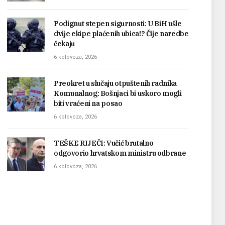
Podignut stepen sigurnosti: U BiH ušle
dvije ekipe plaćenih ubica!? Čije naredbe
čekaju
6 kolovoza, 2026
Preokret u slučaju otpuštenih radnika
Komunalnog: Bošnjaci bi uskoro mogli
biti vraćeni na posao
6 kolovoza, 2026
TEŠKE RIJEČI: Vučić brutalno
odgovorio hrvatskom ministru odbrane
6 kolovoza, 2026