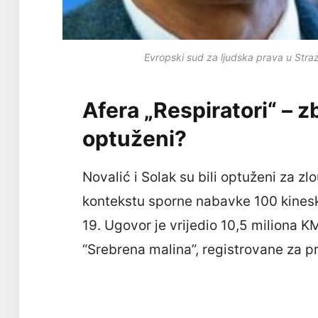
Evropski sud za ljudska prava u Stra
Afera „Respiratori“ – z
optuženi?
Novalić i Solak su bili optuženi za zl
kontekstu sporne nabavke 100 kines
19. Ugovor je vrijedio 10,5 miliona KM
“Srebrena malina”, registrovane za 