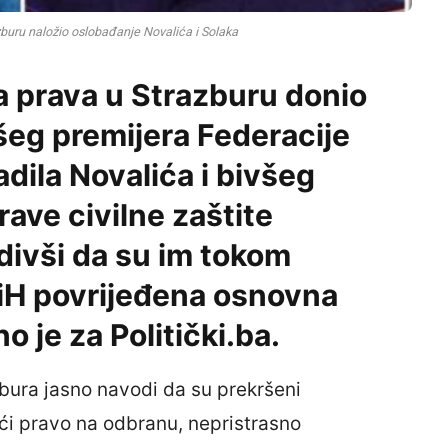
zburu naložio oslobađanje Novalića i Solaka
a prava u Strazburu donio
všeg premijera Federacije
dila Novalića i bivšeg
ave civilne zaštite
divši da su im tokom
iH povrijeđena osnovna
o je za Politički.ba.
bura jasno navodi da su prekršeni
ući pravo na odbranu, nepristrasno