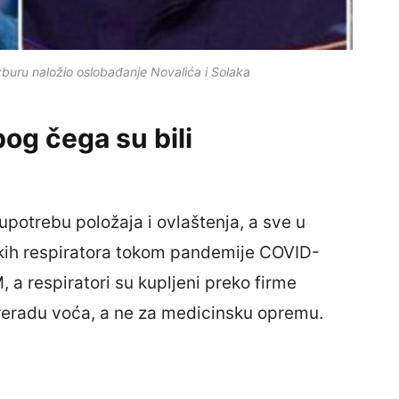
zburu naložio oslobađanje Novalića i Solaka
bog čega su bili
oupotrebu položaja i ovlaštenja, a sve u
kih respiratora tokom pandemije COVID-
, a respiratori su kupljeni preko firme
preradu voća, a ne za medicinsku opremu.