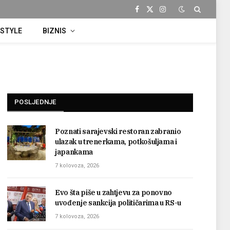
Facebook
X
Instagram
(Twitter)
ESTYLE
BIZNIS
POSLJEDNJE
Poznati sarajevski restoran zabranio
ulazak u trenerkama, potkošuljama i
japankama
7 kolovoza, 2026
Evo šta piše u zahtjevu za ponovno
uvođenje sankcija političarima u RS-u
7 kolovoza, 2026