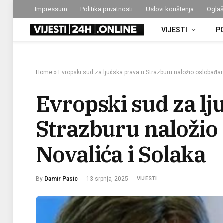
Impressum
Politika privatnosti
Uslovi korištenja
Oglaš
VIJESTI
P
Home
»
Evropski sud za ljudska prava u Strazburu naložio oslobađan
Evropski sud za lj
Strazburu naložio
Novalića i Solaka
By
Damir Pasic
13 srpnja, 2025
VIJESTI