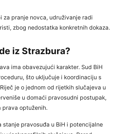
i za pranje novca, udruživanje radi
koristi, zbog nedostatka konkretnih dokaza.
ude iz Strazbura?
ava ima obavezujući karakter. Sud BiH
ceduru, što uključuje i koordinaciju s
iječ je o jednom od rijetkih slučajeva u
erveniše u domaći pravosudni postupak,
a prava optuženih.
 stanje pravosuđa u BiH i potencijalne