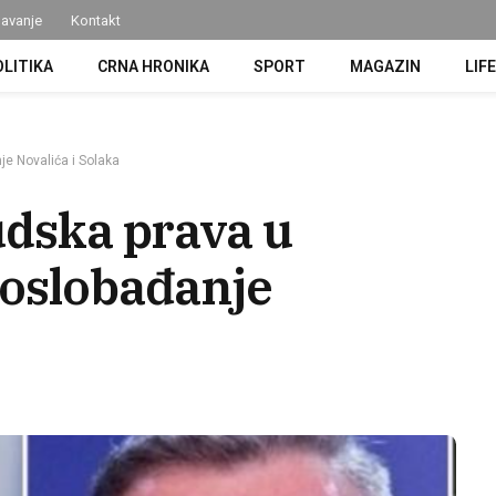
avanje
Kontakt
OLITIKA
CRNA HRONIKA
SPORT
MAGAZIN
LIF
je Novalića i Solaka
udska prava u
 oslobađanje