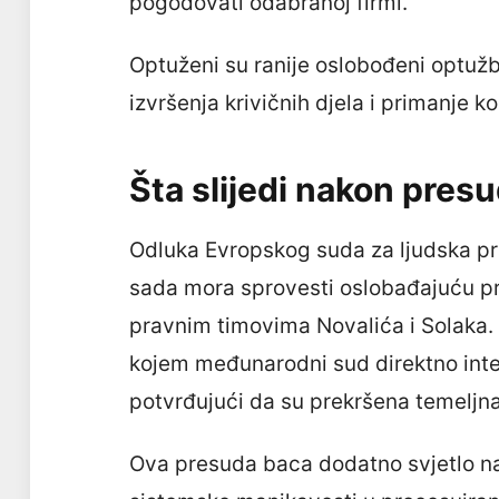
pogodovati odabranoj firmi.
Optuženi su ranije oslobođeni optužb
izvršenja krivičnih djela i primanje 
Šta slijedi nakon pres
Odluka Evropskog suda za ljudska pr
sada mora sprovesti oslobađajuću pro
pravnim timovima Novalića i Solaka. R
kojem međunarodni sud direktno int
potvrđujući da su prekršena temeljn
Ova presuda baca dodatno svjetlo na