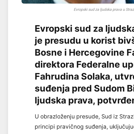
Evropski sud za ljudska prava u Stra
Evropski sud za ljudsk
je presudu u korist bi
Bosne i Hercegovine Fa
direktora Federalne upr
Fahrudina Solaka, utvr
suđenja pred Sudom B
ljudska prava, potvrđen
U obrazloženju presude, Sud iz Straz
principi pravičnog suđenja, uključuj