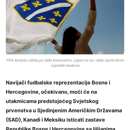
FIFA donijela odluku po žalbi Karamatića: Ljiljani će se i dalje vijoriti širom
svjetskih stadiona
Navijači fudbalske reprezentacije Bosne i
Hercegovine, očekivano, moći će na
utakmicama predstojećeg Svjetskog
prvenstva u Sjedinjenim Američkim Državama
(SAD), Kanadi i Meksiku isticati zastave
Republike Bosne i Hercegovine sa ljiljanima.