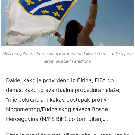
FIFA donijela odluku po žalbi Karamatića: Ljiljani će se i dalje vijoriti
širom svjetskih stadiona
Dakle, kako je potvrđeno iz Ciriha, FIFA do
danas, kako to eventualna procedura nalaže,
“nije pokrenula nikakav postupak protiv
Nogometnog/Fudbalskog saveza Bosne i
Hercegovine (N/FS BiH) po tom pitanju”.