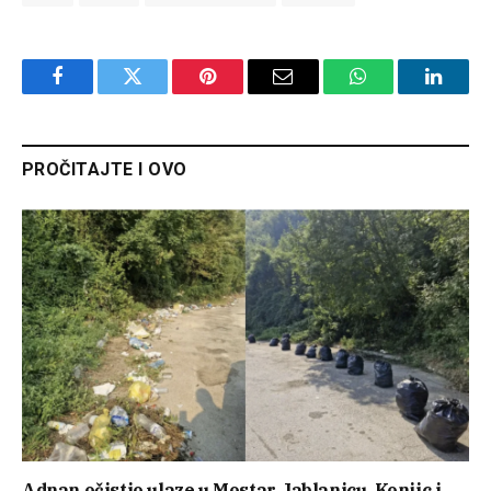
Facebook
Twitter
Pinterest
Email
WhatsApp
Linked
PROČITAJTE I OVO
Adnan očistio ulaze u Mostar, Jablanicu, Konjic i