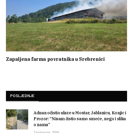
Zapaljena farma povratnika u Srebrenici
POSLJEDNJE
Adnan očistio ulaze u Mostar, Jablanicu, Konjic i
Prozor: “Nisam čistio samo smeće, nego i sliku
o nama”
7 kolovoza, 2026