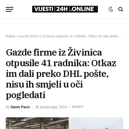
Home
»
Gazde firme iz Živinica otpusile 41 radnika: Otkaz im dali preko DHL pošte, nisu ih smjeli u oči pogledati
Gazde firme iz Živinica
otpusile 41 radnika: Otkaz
im dali preko DHL pošte,
nisu ih smjeli u oči
pogledati
By
Damir Pasic
28 studenoga, 2024
VIJESTI