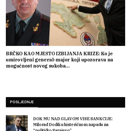
BRČKO KAO MJESTO IZBIJANJA KRIZE: Ko je
umirovljeni general-major koji upozorava na
mogućnost novog sukoba…
POSLJEDNJE
DOK MU NAD GLAVOM VISE SANKCIJE:
Milorad Dodik u histeričnom napadu na
“političko Sarajevo”…