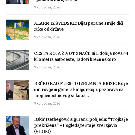
9 kolovoza, 2026
ALARM IZ ŠVEDSKE: Dijaspora ne smije dići
ruke od države
9 kolovoza, 2026
CESTA KOJA ŽIVOT ZNAČI: BiH dobija nova 44
kilometra autoceste, radovi kreću uskoro
9 kolovoza, 2026
BRČKO KAO MJESTO IZBIJANJA KRIZE: Ko je
umirovljeni general-major koji upozorava na
mogućnost novog sukoba…
9 kolovoza, 2026
Bakir Izetbegović siguran u pobjedu: “Trojka je
prekrižena” – Pogledajte šta je sve izjavio
(VIDEO)