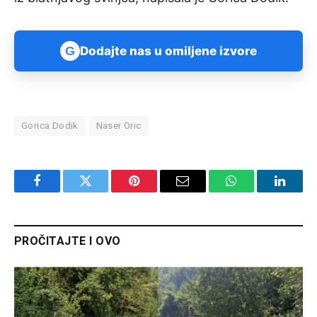
G
Dodajte nas u omiljene izvore
Gorica Dodik
Naser Oric
Facebook
Twitter
Pinterest
Email
WhatsApp
Linked
PROČITAJTE I OVO