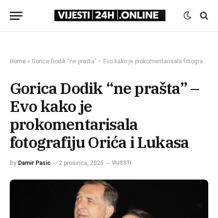
Home
»
Gorica Dodik “ne prašta” – Evo kako je prokomentarisala fotografiju Orića i Lukasa
Gorica Dodik “ne prašta” –
Evo kako je
prokomentarisala
fotografiju Orića i Lukasa
By
Damir Pasic
2 prosinca, 2025
VIJESTI