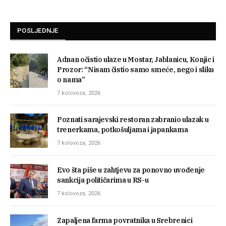
POSLJEDNJE
Adnan očistio ulaze u Mostar, Jablanicu, Konjic i
Prozor: “Nisam čistio samo smeće, nego i sliku
o nama”
7 kolovoza, 2026
Poznati sarajevski restoran zabranio ulazak u
trenerkama, potkošuljama i japankama
7 kolovoza, 2026
Evo šta piše u zahtjevu za ponovno uvođenje
sankcija političarima u RS-u
7 kolovoza, 2026
Zapaljena farma povratnika u Srebrenici