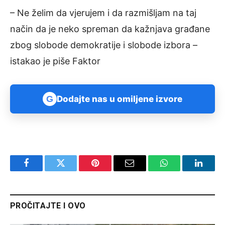
– Ne želim da vjerujem i da razmišljam na taj
način da je neko spreman da kažnjava građane
zbog slobode demokratije i slobode izbora –
istakao je piše Faktor
G
Dodajte nas u omiljene izvore
Facebook
Twitter
Pinterest
Email
WhatsApp
Linked
PROČITAJTE I OVO