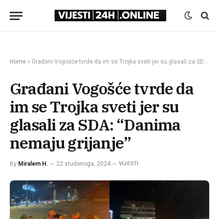
Home
»
Građani Vogošće tvrde da im se Trojka sveti jer su glasali za SDA: “Danima nemaju grijanje”
Građani Vogošće tvrde da
im se Trojka sveti jer su
glasali za SDA: “Danima
nemaju grijanje”
By
Miralem H.
22 studenoga, 2024
VIJESTI