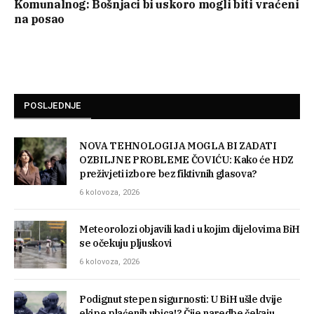
Komunalnog: Bošnjaci bi uskoro mogli biti vraćeni
na posao
POSLJEDNJE
NOVA TEHNOLOGIJA MOGLA BI ZADATI
OZBILJNE PROBLEME ČOVIĆU: Kako će HDZ
preživjeti izbore bez fiktivnih glasova?
6 kolovoza, 2026
Meteorolozi objavili kad i u kojim dijelovima BiH
se očekuju pljuskovi
6 kolovoza, 2026
Podignut stepen sigurnosti: U BiH ušle dvije
ekipe plaćenih ubica!? Čije naredbe čekaju