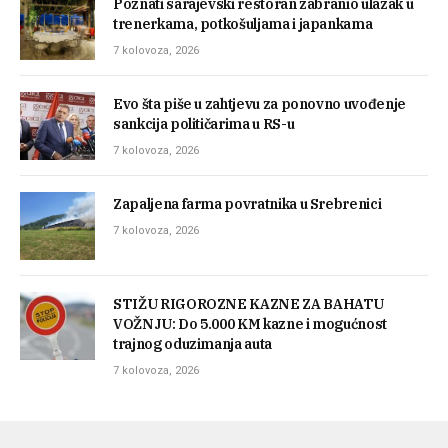
Poznati sarajevski restoran zabranio ulazak u
trenerkama, potkošuljama i japankama
7 kolovoza, 2026
Evo šta piše u zahtjevu za ponovno uvođenje
sankcija političarima u RS-u
7 kolovoza, 2026
Zapaljena farma povratnika u Srebrenici
7 kolovoza, 2026
STIŽU RIGOROZNE KAZNE ZA BAHATU
VOŽNJU: Do 5.000 KM kazne i mogućnost
trajnog oduzimanja auta
7 kolovoza, 2026