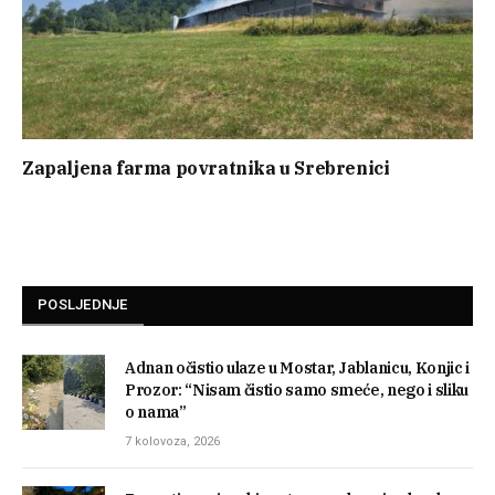
Zapaljena farma povratnika u Srebrenici
POSLJEDNJE
Adnan očistio ulaze u Mostar, Jablanicu, Konjic i
Prozor: “Nisam čistio samo smeće, nego i sliku
o nama”
7 kolovoza, 2026