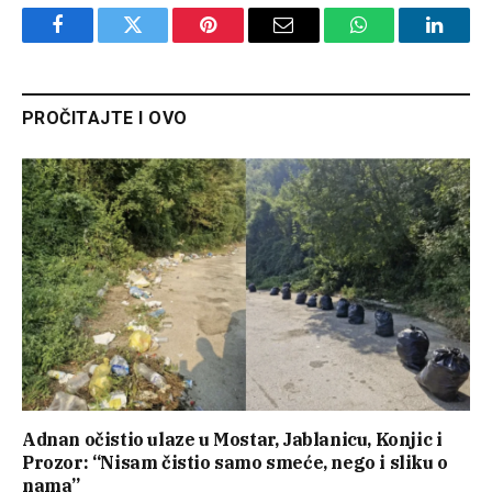
Facebook
Twitter
Pinterest
Email
WhatsApp
Linked
PROČITAJTE I OVO
Adnan očistio ulaze u Mostar, Jablanicu, Konjic i
Prozor: “Nisam čistio samo smeće, nego i sliku o
nama”