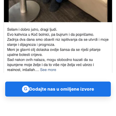
G
Dodajte nas u omiljene izvore