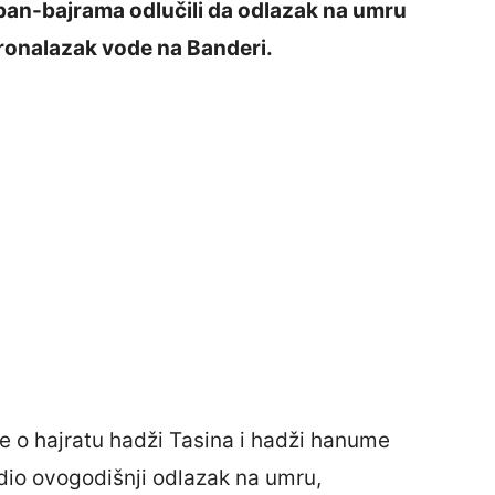
rban-bajrama odlučili da odlazak na umru
ronalazak vode na Banderi.
 je o hajratu hadži Tasina i hadži hanume
dio ovogodišnji odlazak na umru,