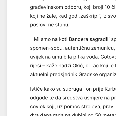
građevinskom odboru, koji broji 10 čl
koji ne žale, kad god „zaškripi“, iz 
poslovi ne stanu.
– Mi smo na koti Bandera sagradili spo
spomen-sobu, autentičnu zemunicu, as
uvijek na umu bila pitka voda. Gotovo
riješi – kaže hadži Okić, borac koji j
aktuelni predsjednik Gradske organiz
Ističe kako su supruga i on prije Ku
odgode te da sredstva usmjere na pr
čovjek koji, uz pomoć strojeva, pravi
dva dana rada na dubini od 50 metara