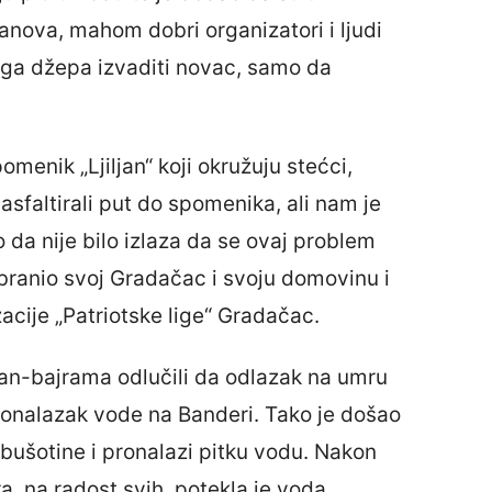
anova, mahom dobri organizatori i ljudi
svoga džepa izvaditi novac, samo da
menik „Ljiljan“ koji okružuju stećci,
faltirali put do spomenika, ali nam je
 da nije bilo izlaza da se ovaj problem
e branio svoj Gradačac i svoju domovinu i
acije „Patriotske lige“ Gradačac.
rban-bajrama odlučili da odlazak na umru
onalazak vode na Banderi. Tako je došao
 bušotine i pronalazi pitku vodu. Nakon
, na radost svih, potekla je voda.