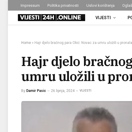
Impressum
Politika privatnosti
Uslovi korištenja
Oglaš
VIJESTI
P
Home
»
Hajr djelo bračnog para Okić: Novac za umru uložili u pronal
Hajr djelo bračnog
umru uložili u pro
By
Damir Pasic
26 lipnja, 2024
VIJESTI