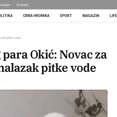
avanje
Kontakt
OLITIKA
CRNA HRONIKA
SPORT
MAGAZIN
LIF
azak pitke vode
 para Okić: Novac za
nalazak pitke vode