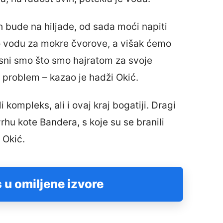
ih bude na hiljade, od sada moći napiti
mo vodu za mokre čvorove, a višak ćemo
sni smo što smo hajratom za svoje
iki problem – kazao je hadži Okić.
i kompleks, ali i ovaj kraj bogatiji. Dragi
hu kote Bandera, s koje su se branili
 Okić.
 u omiljene izvore