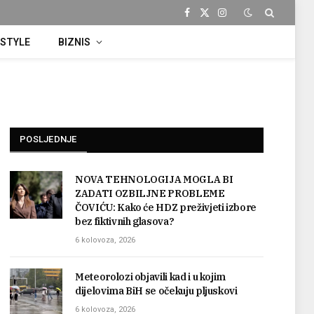
Facebook
X
Instagram
(Twitter)
ESTYLE
BIZNIS
POSLJEDNJE
NOVA TEHNOLOGIJA MOGLA BI
ZADATI OZBILJNE PROBLEME
ČOVIĆU: Kako će HDZ preživjeti izbore
bez fiktivnih glasova?
6 kolovoza, 2026
Meteorolozi objavili kad i u kojim
dijelovima BiH se očekuju pljuskovi
6 kolovoza, 2026