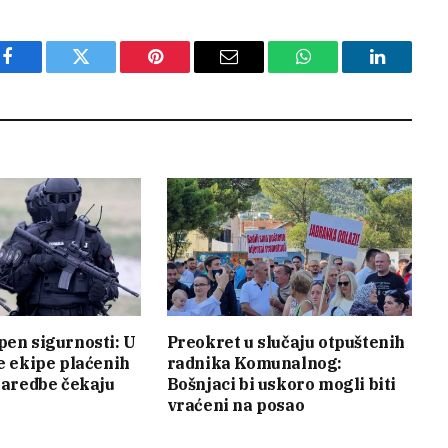
Facebook
Twitter
Pinterest
Email
WhatsApp
LinkedIn
pen sigurnosti: U
Preokret u slučaju otpuštenih
je ekipe plaćenih
radnika Komunalnog:
 naredbe čekaju
Bošnjaci bi uskoro mogli biti
vraćeni na posao