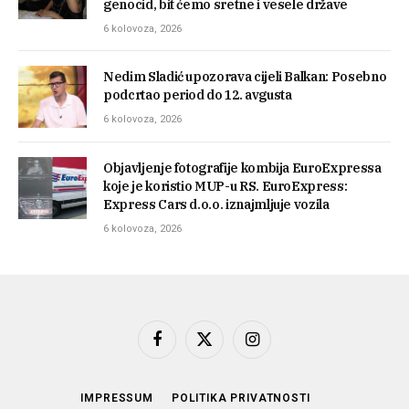
genocid, bit ćemo sretne i vesele države
6 kolovoza, 2026
Nedim Sladić upozorava cijeli Balkan: Posebno
podcrtao period do 12. avgusta
6 kolovoza, 2026
Objavljenje fotografije kombija EuroExpressa
koje je koristio MUP-u RS. EuroExpress:
Express Cars d.o.o. iznajmljuje vozila
6 kolovoza, 2026
Facebook
X
Instagram
(Twitter)
IMPRESSUM
POLITIKA PRIVATNOSTI