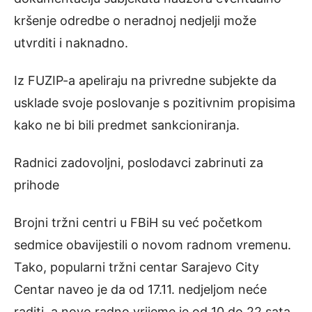
kršenje odredbe o neradnoj nedjelji može
utvrditi i naknadno.
Iz FUZIP-a apeliraju na privredne subjekte da
usklade svoje poslovanje s pozitivnim propisima
kako ne bi bili predmet sankcioniranja.
Radnici zadovoljni, poslodavci zabrinuti za
prihode
Brojni tržni centri u FBiH su već početkom
sedmice obavijestili o novom radnom vremenu.
Tako, popularni tržni centar Sarajevo City
Centar naveo je da od 17.11. nedjeljom neće
raditi, a novo radno vrijeme je od 10 do 22 sata,