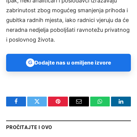
Ipak, neki analitičari i poslodavci izražavaju
zabrinutost zbog mogućeg smanjenja prihoda i
gubitka radnih mjesta, iako radnici vjeruju da će
neradna nedjelja poboljšati ravnotežu privatnog
i poslovnog života.
G
Dodajte nas u omiljene izvore
Facebook
Twitter
Pinterest
Email
WhatsApp
Linked
PROČITAJTE I OVO