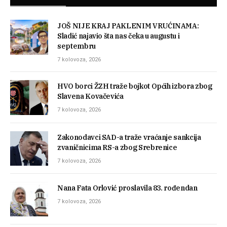
JOŠ NIJE KRAJ PAKLENIM VRUĆINAMA:
Sladić najavio šta nas čeka u augustu i
septembru
7 kolovoza, 2026
HVO borci ŽZH traže bojkot Općih izbora zbog
Slavena Kovačevića
7 kolovoza, 2026
Zakonodavci SAD-a traže vraćanje sankcija
zvaničnicima RS-a zbog Srebrenice
7 kolovoza, 2026
Nana Fata Orlović proslavila 83. rođendan
7 kolovoza, 2026