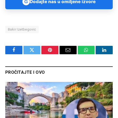
G
Dodajte nas u omiljene izvore
Bakir Izetbegovic
Facebook
Twitter
Pinterest
Email
WhatsApp
Linked
PROČITAJTE I OVO