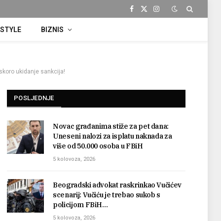
Facebook
X
Instagram
(Twitter)
ESTYLE
BIZNIS
koro ukidanje sankcija!
POSLJEDNJE
Novac građanima stiže za pet dana:
Uneseni nalozi za isplatu naknada za
više od 50.000 osoba u FBiH
5 kolovoza, 2026
Beogradski advokat raskrinkao Vučićev
scenarij: Vučiću je trebao sukob s
policijom FBiH…
5 kolovoza, 2026