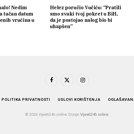
 malo! Nedim
Helez poručio Vučiću: “Pratili
va tačan datum
smo svaki tvoj pokret u BiH,
enih vrućina u
da je postojao nalog bio bi
uhapšen”
Facebook
X
Instagram
(Twitter)
POLITIKA PRIVATNOSTI
USLOVI KORIŠTENJA
OGLAŠAVAN
© 2026 Vijesti24h.online. Dizajn
Vijesti24h.online
.