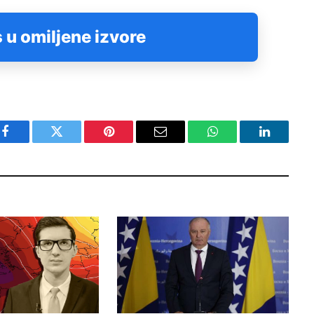
 u omiljene izvore
Facebook
Twitter
Pinterest
Email
WhatsApp
LinkedIn