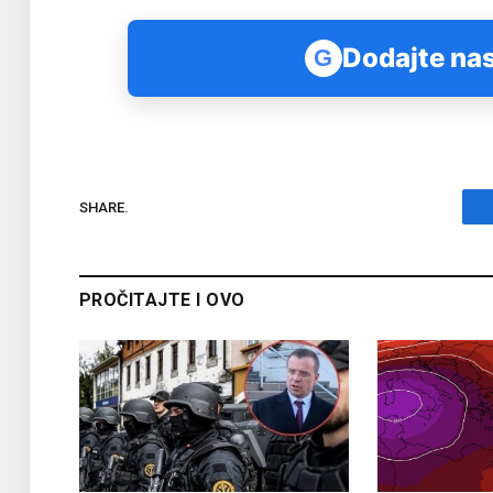
Dodajte nas
G
SHARE.
PROČITAJTE I OVO