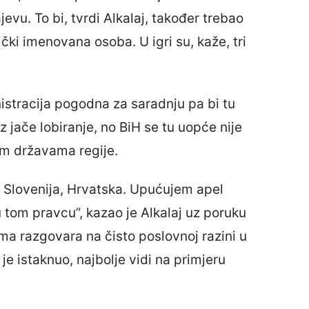
u. To bi, tvrdi Alkalaj, također trebao
ički imenovana osoba. U igri su, kaže, tri
stracija pogodna za saradnju pa bi tu
oz jače lobiranje, no BiH se tu uopće nije
im državama regije.
a, Slovenija, Hrvatska. Upućujem apel
tom pravcu”, kazao je Alkalaj uz poruku
a razgovara na čisto poslovnoj razini u
e istaknuo, najbolje vidi na primjeru