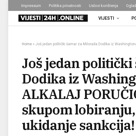
Impressum
Politika privatnosti
Uslovi korištenja
Oglaš
VIJESTI
P
Home
»
Još jedan politički šamar za Milorada Dodika iz Washingt
Još jedan političk
Dodika iz Washi
ALKALAJ PORUČIO
skupom lobiranju,
ukidanje sankcija!