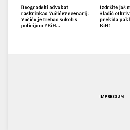
Beogradski advokat
Izdržite još
raskrinkao Vučićev scenarij:
Sladić otkri
Vučiću je trebao sukob s
prekida pakl
policijom FBiH…
BiH!
IMPRESSUM