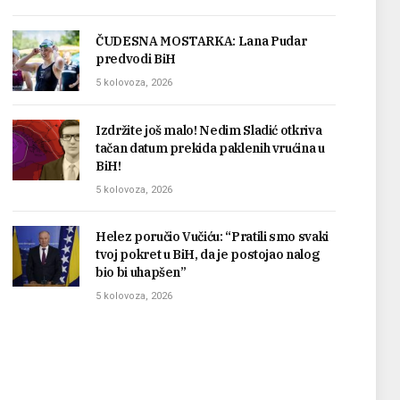
ČUDESNA MOSTARKA: Lana Pudar
predvodi BiH
5 kolovoza, 2026
Izdržite još malo! Nedim Sladić otkriva
tačan datum prekida paklenih vrućina u
BiH!
5 kolovoza, 2026
Helez poručio Vučiću: “Pratili smo svaki
tvoj pokret u BiH, da je postojao nalog
bio bi uhapšen”
5 kolovoza, 2026