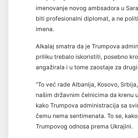
imenovanje novog ambsadora u Sarajev
biti profesionalni diplomat, a ne polit
imena.
Alkalaj smatra da je Trumpova admini
priliku trebalo iskoristiti, posebno kr
angažirala i u tome zaostaje za drug
“To već rade Albanija, Kosovo, Srbij
našim državnim čelnicima da krenu u 
kako Trumpova administracija sa svim
čemu nema sentimenata. To se, kako j
Trumpovog odnosa prema Ukrajini.