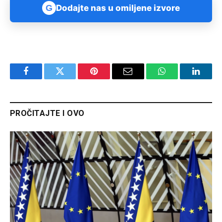
G
Dodajte nas u omiljene izvore
Facebook
Twitter
Pinterest
Email
WhatsApp
Linked
PROČITAJTE I OVO