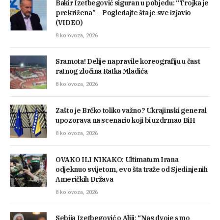
Bakir Izetbegović siguran u pobjedu: “Trojka je
prekrižena” – Pogledajte šta je sve izjavio
(VIDEO)
8 kolovoza, 2026
Sramota! Delije napravile koreografiju u čast
ratnog zločina Ratka Mladića
8 kolovoza, 2026
Zašto je Brčko toliko važno? Ukrajinski general
upozorava na scenario koji bi uzdrmao BiH
8 kolovoza, 2026
OVAKO ILI NIKAKO: Ultimatum Irana
odjeknuo svijetom, evo šta traže od Sjedinjenih
Američkih Država
8 kolovoza, 2026
Sebija Izetbegović o Aliji: “Nas dvoje smo