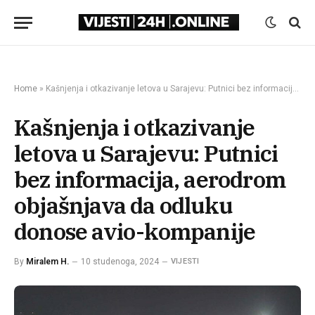
Home
»
Kašnjenja i otkazivanje letova u Sarajevu: Putnici bez informacija, aerodrom objašnjava da odluku donose avio-kompanije
Kašnjenja i otkazivanje
letova u Sarajevu: Putnici
bez informacija, aerodrom
objašnjava da odluku
donose avio-kompanije
By
Miralem H.
10 studenoga, 2024
VIJESTI