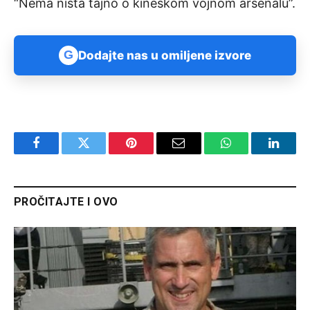
“Nema ništa tajno o kineskom vojnom arsenalu”.
G
Dodajte nas u omiljene izvore
Facebook
Twitter
Pinterest
Email
WhatsApp
Linked
PROČITAJTE I OVO