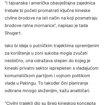
“I tajvanska i američka obavještajna zajednica
trebale bi početi promatrati ključne kineske
civilne brodove na isti način na koji posmatraju
brodove ratne mornarice”, napisao je tada
Shugart.
Iako bi ideja o putničkim trajektima opremljenim
za korištenje u zoni sukoba mogla zvučati
neobično, ona odražava stepen do kojeg je
kineski privatni sektor isprepleten s vladajućom
komunističkom partijom i vojnom politikom
vlade u Pekingu. To također čini planiranje
odbrane mnogo složenijim, kažu analitičari.
“Civilni trajekti dio su šireg kineskog koncepta