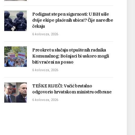
Podignut stepen sigurnosti: U BiH ušle
dvije ekipe plaćenih ubica!? Čije naredbe
čekaju
6 kolovoza, 2026
Preokret u slučaju otpuštenih radnika
Komunalnog: Bošnjaci bi uskoro mogli
biti vraćeni na posao
6 kolovoza, 2026
TEŠKE RIJEČI: Vučić brutalno
odgovorio hrvatskom ministru odbrane
6 kolovoza, 2026