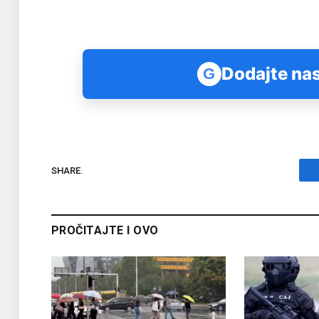
Dodajte nas
G
SHARE.
PROČITAJTE I OVO