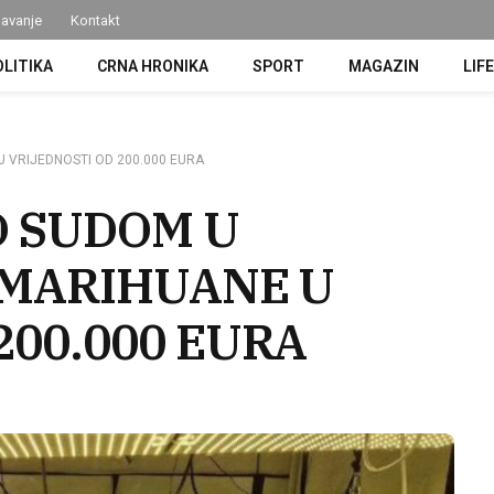
avanje
Kontakt
OLITIKA
CRNA HRONIKA
SPORT
MAGAZIN
LIF
U VRIJEDNOSTI OD 200.000 EURA
D SUDOM U
J MARIHUANE U
200.000 EURA