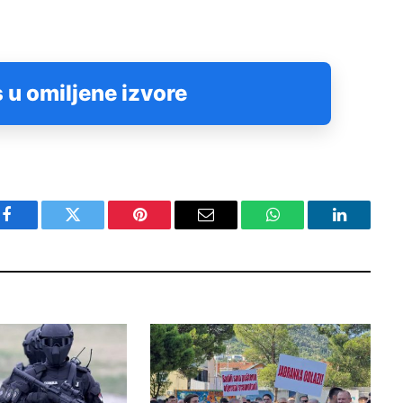
 u omiljene izvore
Facebook
Twitter
Pinterest
Email
WhatsApp
LinkedIn