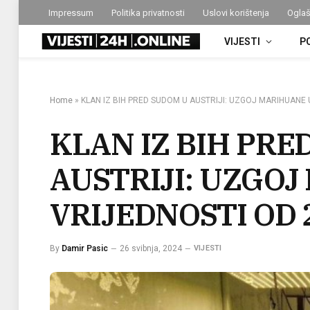
Impressum
Politika privatnosti
Uslovi korištenja
Oglaš
VIJESTI
P
Home
»
KLAN IZ BIH PRED SUDOM U AUSTRIJI: UZGOJ MARIHUANE 
KLAN IZ BIH PRE
AUSTRIJI: UZGO
VRIJEDNOSTI OD 
By
Damir Pasic
26 svibnja, 2024
VIJESTI