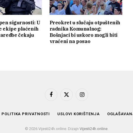
pen sigurnosti: U
Preokret u slučaju otpuštenih
je ekipe plaćenih
radnika Komunalnog:
 naredbe čekaju
Bošnjaci bi uskoro mogli biti
vraćeni na posao
Facebook
X
Instagram
(Twitter)
POLITIKA PRIVATNOSTI
USLOVI KORIŠTENJA
OGLAŠAVAN
© 2026 Vijesti24h.online. Dizajn
Vijesti24h.online
.