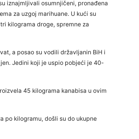
u iznajmljivali osumnjičeni, pronađena
tema za uzgoj marihuane. U kući su
i tri kilograma droge, spremne za
t, a posao su vodili državljanin BiH i
ljen. Jedini koji je uspio pobjeći je 40-
a proizvela 45 kilograma kanabisa u ovim
ra po kilogramu, došli su do ukupne