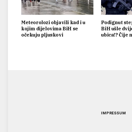
Meteorolozi objavili kad i u
Podignut ste
kojim dijelovima BiH se
BiH ušle dvi
očekuju pljuskovi
ubica!? Čije
IMPRESSUM