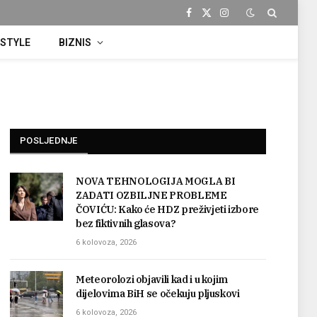
Facebook
X
Instagram
(Twitter)
ESTYLE
BIZNIS
POSLJEDNJE
NOVA TEHNOLOGIJA MOGLA BI
ZADATI OZBILJNE PROBLEME
ČOVIĆU: Kako će HDZ preživjeti izbore
bez fiktivnih glasova?
6 kolovoza, 2026
Meteorolozi objavili kad i u kojim
dijelovima BiH se očekuju pljuskovi
6 kolovoza, 2026