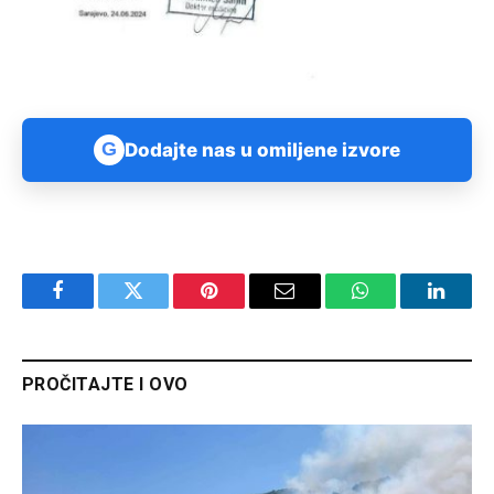
G
Dodajte nas u omiljene izvore
Facebook
Twitter
Pinterest
Email
WhatsApp
Linked
PROČITAJTE I OVO