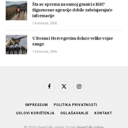
Šta se sprema na samoj granici s BiH?
Sigurnosne agencije dobile zabrinjavajuće
informacije
7 kolovoza, 2026
U Bosnu i Hercegovinu dolaze velike vojne
snage
7 kolovoza, 2026
Facebook
X
Instagram
(Twitter)
IMPRESSUM
POLITIKA PRIVATNOSTI
USLOVI KORIŠTENJA
OGLAŠAVANJE
KONTAKT
© 2026 Vijesti24h.online. Dizajn
Vijesti24h.online
.