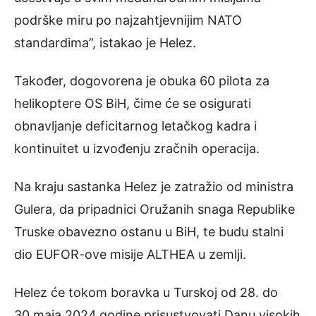
podrške miru po najzahtjevnijim NATO
standardima”, istakao je Helez.
Također, dogovorena je obuka 60 pilota za
helikoptere OS BiH, čime će se osigurati
obnavljanje deficitarnog letačkog kadra i
kontinuitet u izvođenju zračnih operacija.
Na kraju sastanka Helez je zatražio od ministra
Gulera, da pripadnici Oružanih snaga Republike
Truske obavezno ostanu u BiH, te budu stalni
dio EUFOR-ove misije ALTHEA u zemlji.
Helez će tokom boravka u Turskoj od 28. do
30.maja 2024.godine prisustvovati Danu visokih