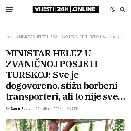
Home
»
MINISTAR HELEZ U ZVANIČNOJ POSJETI TURSKOJ: Sve je dogovoreno, stižu borbeni transporteri, ali to nije sve…
MINISTAR HELEZ U
ZVANIČNOJ POSJETI
TURSKOJ: Sve je
dogovoreno, stižu borbeni
transporteri, ali to nije sve…
By
Damir Pasic
29 svibnja, 2024
VIJESTI