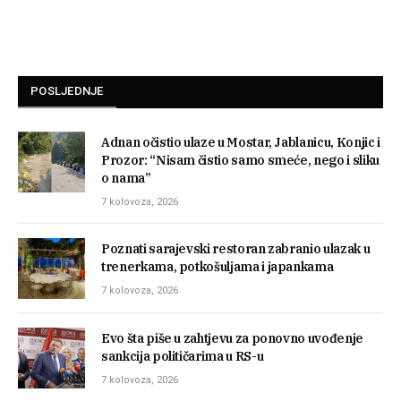
POSLJEDNJE
Adnan očistio ulaze u Mostar, Jablanicu, Konjic i
Prozor: “Nisam čistio samo smeće, nego i sliku
o nama”
7 kolovoza, 2026
Poznati sarajevski restoran zabranio ulazak u
trenerkama, potkošuljama i japankama
7 kolovoza, 2026
Evo šta piše u zahtjevu za ponovno uvođenje
sankcija političarima u RS-u
7 kolovoza, 2026