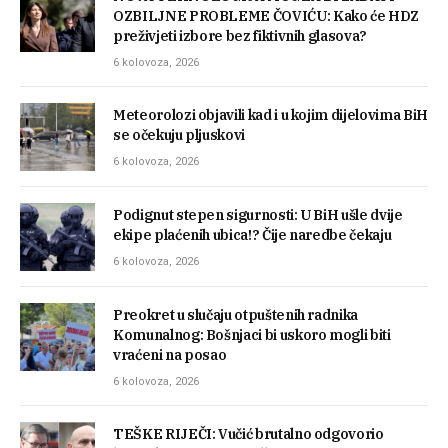
OZBILJNE PROBLEME ČOVIĆU: Kako će HDZ
preživjeti izbore bez fiktivnih glasova?
6 kolovoza, 2026
Meteorolozi objavili kad i u kojim dijelovima BiH
se očekuju pljuskovi
6 kolovoza, 2026
Podignut stepen sigurnosti: U BiH ušle dvije
ekipe plaćenih ubica!? Čije naredbe čekaju
6 kolovoza, 2026
Preokret u slučaju otpuštenih radnika
Komunalnog: Bošnjaci bi uskoro mogli biti
vraćeni na posao
6 kolovoza, 2026
TEŠKE RIJEČI: Vučić brutalno odgovorio