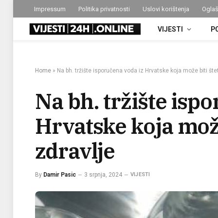
Impressum
Politika privatnosti
Uslovi korištenja
Oglaš
VIJESTI
P
Home
»
Na bh. tržište isporučena voda iz Hrvatske koja može biti šte
Na bh. tržište isp
Hrvatske koja može
zdravlje
By
Damir Pasic
3 srpnja, 2024
VIJESTI