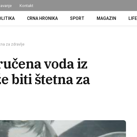
avanje
Kontakt
OLITIKA
CRNA HRONIKA
SPORT
MAGAZIN
LIF
tna za zdravlje
oručena voda iz
 biti štetna za