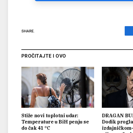
SHARE.
PROČITAJTE I OVO
Stiže novi toplotni udar:
DRAGAN BU
Temperature u BiH penju se
Dodik progla
do čak 41 °C
izdajničkom-