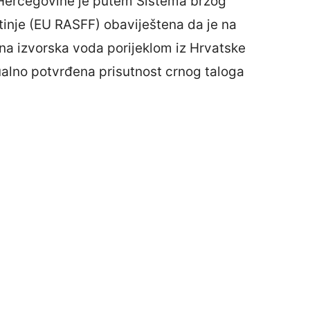
 Hercegovine je putem Sistema brzog
otinje (EU RASFF) obaviještena da je na
na izvorska voda porijeklom iz Hrvatske
zualno potvrđena prisutnost crnog taloga