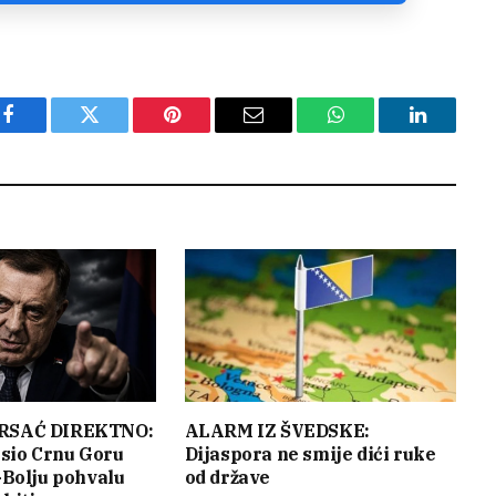
Facebook
Twitter
Pinterest
Email
WhatsApp
LinkedIn
RSAĆ DIREKTNO:
ALARM IZ ŠVEDSKE:
sio Crnu Goru
Dijaspora ne smije dići ruke
Bolju pohvalu
od države