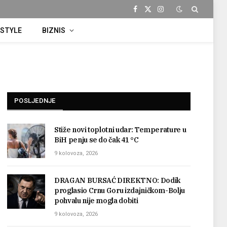
Facebook
X
Instagram
(Twitter)
ESTYLE
BIZNIS
POSLJEDNJE
Stiže novi toplotni udar: Temperature u
BiH penju se do čak 41 °C
9 kolovoza, 2026
DRAGAN BURSAĆ DIREKTNO: Dodik
proglasio Crnu Goru izdajničkom-Bolju
pohvalu nije mogla dobiti
9 kolovoza, 2026