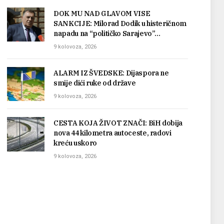
DOK MU NAD GLAVOM VISE
SANKCIJE: Milorad Dodik u histeričnom
napadu na “političko Sarajevo”…
9 kolovoza, 2026
ALARM IZ ŠVEDSKE: Dijaspora ne
smije dići ruke od države
9 kolovoza, 2026
CESTA KOJA ŽIVOT ZNAČI: BiH dobija
nova 44 kilometra autoceste, radovi
kreću uskoro
9 kolovoza, 2026