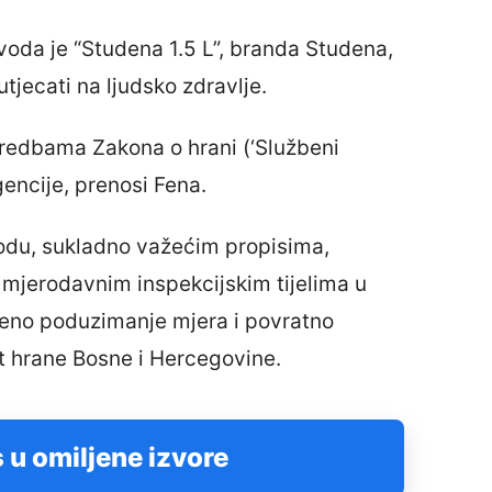
voda je “Studena 1.5 L”, branda Studena,
tjecati na ljudsko zdravlje.
dredbama Zakona o hrani (‘Službeni
gencije, prenosi Fena.
vodu, sukladno važećim propisima,
 mjerodavnim inspekcijskim tijelima u
aženo poduzimanje mjera i povratno
t hrane Bosne i Hercegovine.
 u omiljene izvore