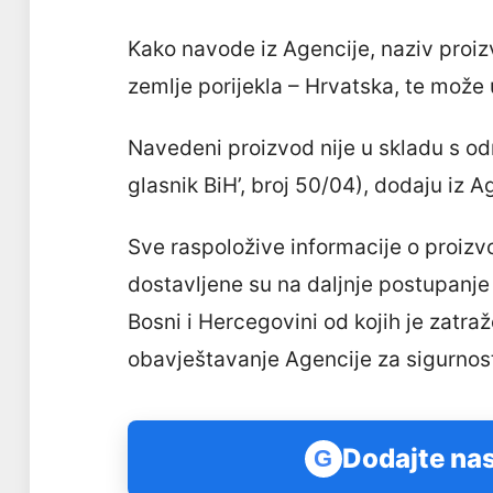
Kako navode iz Agencije, naziv proiz
zemlje porijekla – Hrvatska, te može u
Navedeni proizvod nije u skladu s o
glasnik BiH’, broj 50/04), dodaju iz A
Sve raspoložive informacije o proiz
dostavljene su na daljnje postupanje
Bosni i Hercegovini od kojih je zatr
obavještavanje Agencije za sigurnos
Dodajte nas
G