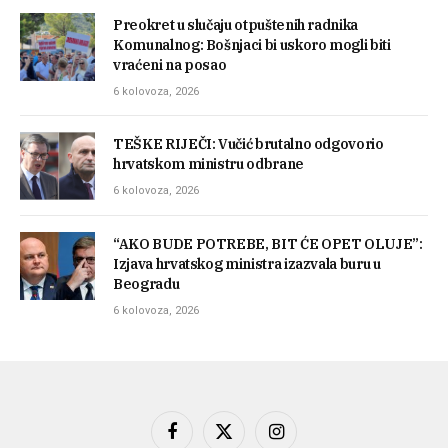
Preokret u slučaju otpuštenih radnika
Komunalnog: Bošnjaci bi uskoro mogli biti
vraćeni na posao
6 kolovoza, 2026
TEŠKE RIJEČI: Vučić brutalno odgovorio
hrvatskom ministru odbrane
6 kolovoza, 2026
“AKO BUDE POTREBE, BIT ĆE OPET OLUJE”:
Izjava hrvatskog ministra izazvala buru u
Beogradu
6 kolovoza, 2026
Facebook
X
Instagram