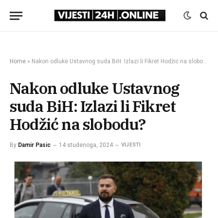
Home
»
Nakon odluke Ustavnog suda BiH: Izlazi li Fikret Hodžić na slobodu?
Nakon odluke Ustavnog
suda BiH: Izlazi li Fikret
Hodžić na slobodu?
By
Damir Pasic
14 studenoga, 2024
VIJESTI