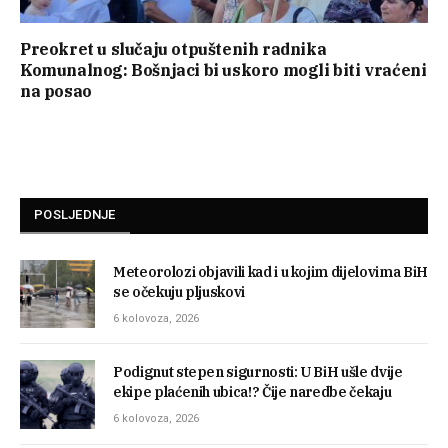
Preokret u slučaju otpuštenih radnika
Komunalnog: Bošnjaci bi uskoro mogli biti vraćeni
na posao
POSLJEDNJE
Meteorolozi objavili kad i u kojim dijelovima BiH
se očekuju pljuskovi
6 kolovoza, 2026
Podignut stepen sigurnosti: U BiH ušle dvije
ekipe plaćenih ubica!? Čije naredbe čekaju
6 kolovoza, 2026