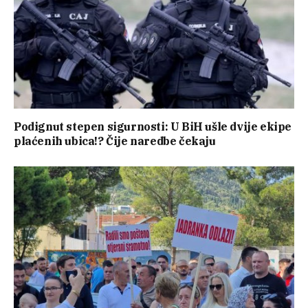
Podignut stepen sigurnosti: U BiH ušle dvije ekipe
plaćenih ubica!? Čije naredbe čekaju