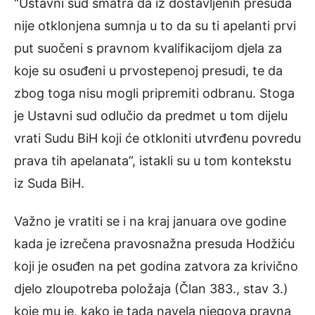
“Ustavni sud smatra da iz dostavljenih presuda
nije otklonjena sumnja u to da su ti apelanti prvi
put suočeni s pravnom kvalifikacijom djela za
koje su osuđeni u prvostepenoj presudi, te da
zbog toga nisu mogli pripremiti odbranu. Stoga
je Ustavni sud odlučio da predmet u tom dijelu
vrati Sudu BiH koji će otkloniti utvrđenu povredu
prava tih apelanata”, istakli su u tom kontekstu
iz Suda BiH.
Važno je vratiti se i na kraj januara ove godine
kada je izrečena pravosnažna presuda Hodžiću
koji je osuđen na pet godina zatvora za krivično
djelo zloupotreba položaja (Član 383., stav 3.)
koje mu je, kako je tada navela njegova pravna