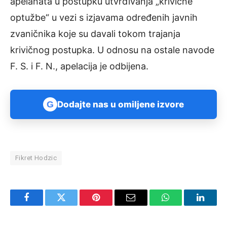
apelanata u postupku utvrđivanja „krivične
optužbe“ u vezi s izjavama određenih javnih
zvaničnika koje su davali tokom trajanja
krivičnog postupka. U odnosu na ostale navode
F. S. i F. N., apelacija je odbijena.
G
Dodajte nas u omiljene izvore
Fikret Hodzic
Facebook
Twitter
Pinterest
Email
WhatsApp
Linked