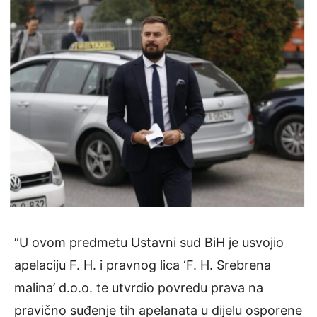
“U ovom predmetu Ustavni sud BiH je usvojio
apelaciju F. H. i pravnog lica ‘F. H. Srebrena
malina’ d.o.o. te utvrdio povredu prava na
pravično suđenje tih apelanata u dijelu osporene