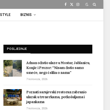
Facebook
X
Instagram
(Twitter)
ESTYLE
BIZNIS
POSLJEDNJE
Adnan očistio ulaze u Mostar, Jablanicu,
Konjic i Prozor: “Nisam čistio samo
smeće, nego i sliku o nama”
7 kolovoza, 2026
Poznati sarajevski restoran zabranio
ulazak u trenerkama, potkošuljama i
japankama
7 kolovoza, 2026