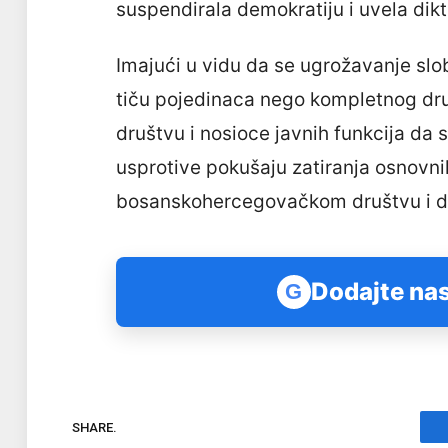
suspendirala demokratiju i uvela dik
Imajući u vidu da se ugrožavanje slob
tiču pojedinaca nego kompletnog dru
društvu i nosioce javnih funkcija da
usprotive pokušaju zatiranja osnovn
bosanskohercegovačkom društvu i drž
Dodajte nas
G
SHARE.