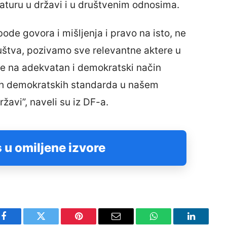
taturu u državi i u društvenim odnosima.
ode govora i mišljenja i pravo na isto, ne
štva, pozivamo sve relevantne aktere u
 se na adekvatan i demokratski način
ih demokratskih standarda u našem
avi”, naveli su iz DF-a.
 u omiljene izvore
Facebook
Twitter
Pinterest
Email
WhatsApp
LinkedIn