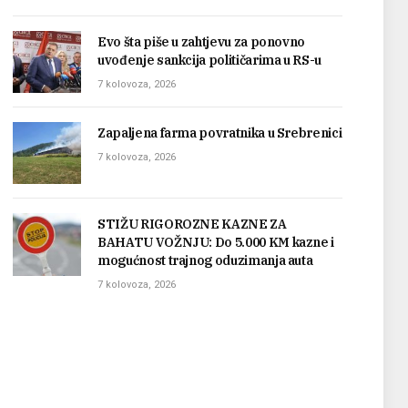
Evo šta piše u zahtjevu za ponovno
uvođenje sankcija političarima u RS-u
7 kolovoza, 2026
Zapaljena farma povratnika u Srebrenici
7 kolovoza, 2026
STIŽU RIGOROZNE KAZNE ZA
BAHATU VOŽNJU: Do 5.000 KM kazne i
mogućnost trajnog oduzimanja auta
7 kolovoza, 2026