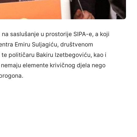
a saslušanje u prostorije SIPA-e, a koji
entra Emiru Suljagiću, društvenom
, te političaru Bakiru Izetbegoviću, kao i
t, nemaju elemente krivičnog djela nego
 progona.