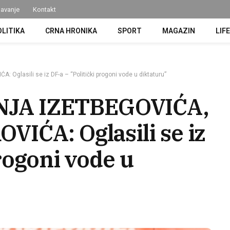
avanje
Kontakt
OLITIKA
CRNA HRONIKA
SPORT
MAGAZIN
LIF
lasili se iz DF-a – “Politički progoni vode u diktaturu”
JA IZETBEGOVIĆA,
VIĆA: Oglasili se iz
progoni vode u