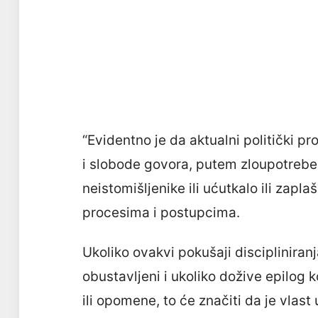
“Evidentno je da aktualni politički p
i slobode govora, putem zloupotrebe i
neistomišljenike ili ućutkalo ili zapl
procesima i postupcima.
Ukoliko ovakvi pokušaji disciplinira
obustavljeni i ukoliko dožive epilog ko
ili opomene, to će značiti da je vlast