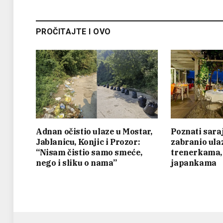
PROČITAJTE I OVO
Adnan očistio ulaze u Mostar,
Poznati sara
Jablanicu, Konjic i Prozor:
zabranio ula
“Nisam čistio samo smeće,
trenerkama, 
nego i sliku o nama”
japankama