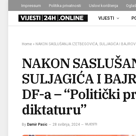
Impressum
Politika privatnosti
Uslovi korištenja
Oglaš
VIJESTI
P
Home
»
NAKON SASLUŠANJA IZETBEGOVIĆA, SULJAGIĆA I BAJROVIĆA: Og
NAKON SASLUŠAN
SULJAGIĆA I BAJRO
DF-a – “Politički 
diktaturu”
By
Damir Pasic
28 svibnja, 2024
VIJESTI