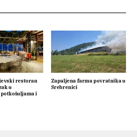
jevski restoran
Zapaljena farma povratnika u
zak u
Srebrenici
potkošuljama i