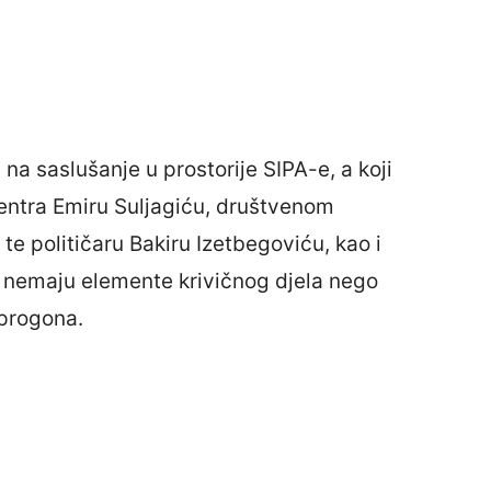
a saslušanje u prostorije SIPA-e, a koji
entra Emiru Suljagiću, društvenom
, te političaru Bakiru Izetbegoviću, kao i
t, nemaju elemente krivičnog djela nego
 progona.