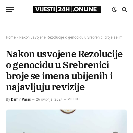
Home
»
Nakon usvojene Rezolucije o genocidu u Srebrenici broje se imena ubijenih i najavljuju revizije
Nakon usvojene Rezolucije
o genocidu u Srebrenici
broje se imena ubijenih i
najavljuju revizije
By
Damir Pasic
26 svibnja, 2024
VIJESTI