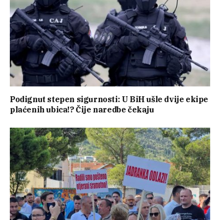
Podignut stepen sigurnosti: U BiH ušle dvije ekipe
plaćenih ubica!? Čije naredbe čekaju