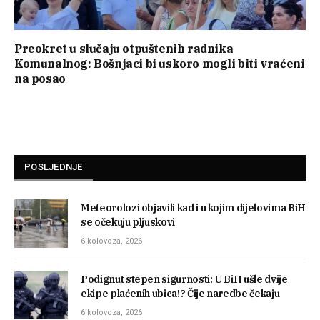
Preokret u slučaju otpuštenih radnika
Komunalnog: Bošnjaci bi uskoro mogli biti vraćeni
na posao
POSLJEDNJE
Meteorolozi objavili kad i u kojim dijelovima BiH
se očekuju pljuskovi
6 kolovoza, 2026
Podignut stepen sigurnosti: U BiH ušle dvije
ekipe plaćenih ubica!? Čije naredbe čekaju
6 kolovoza, 2026