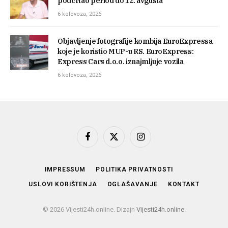
podcrtao period do 12. avgusta
6 kolovoza, 2026
Objavljenje fotografije kombija EuroExpressa
koje je koristio MUP-u RS. EuroExpress:
Express Cars d.o.o. iznajmljuje vozila
6 kolovoza, 2026
Facebook
X
Instagram
(Twitter)
IMPRESSUM
POLITIKA PRIVATNOSTI
USLOVI KORIŠTENJA
OGLAŠAVANJE
KONTAKT
© 2026 Vijesti24h.online. Dizajn
Vijesti24h.online
.