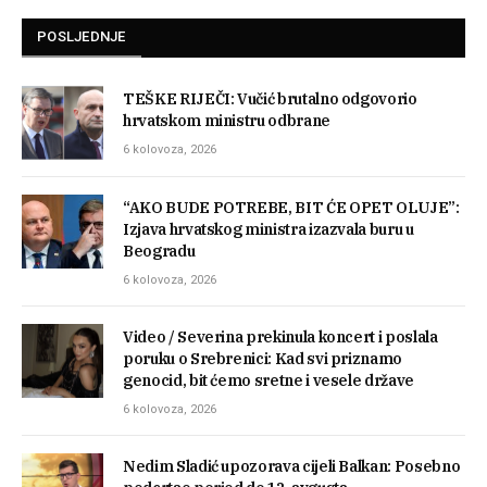
POSLJEDNJE
TEŠKE RIJEČI: Vučić brutalno odgovorio
hrvatskom ministru odbrane
6 kolovoza, 2026
“AKO BUDE POTREBE, BIT ĆE OPET OLUJE”:
Izjava hrvatskog ministra izazvala buru u
Beogradu
6 kolovoza, 2026
Video / Severina prekinula koncert i poslala
poruku o Srebrenici: Kad svi priznamo
genocid, bit ćemo sretne i vesele države
6 kolovoza, 2026
Nedim Sladić upozorava cijeli Balkan: Posebno