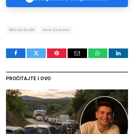
Milorad Dodik
Sena Uzunovic
Facebook
Twitter
Pinterest
Email
WhatsApp
Linked
PROČITAJTE I OVO