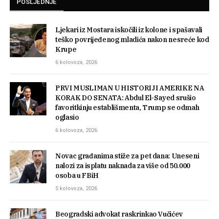
POSLJEDNJE
Ljekari iz Mostara iskočili iz kolone i spašavali
teško povrijeđenog mladića nakon nesreće kod
Krupe
6 kolovoza, 2026
PRVI MUSLIMAN U HISTORIJI AMERIKE NA
KORAK DO SENATA: Abdul El-Sayed srušio
favoritkinju establišmenta, Trump se odmah
oglasio
6 kolovoza, 2026
Novac građanima stiže za pet dana: Uneseni
nalozi za isplatu naknada za više od 50.000
osoba u FBiH
5 kolovoza, 2026
Beogradski advokat raskrinkao Vučićev