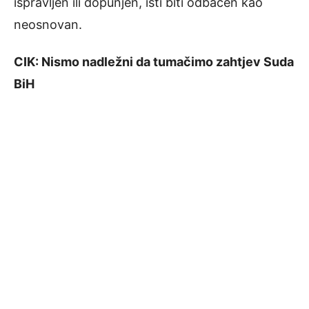
ispravljen ili dopunjen, isti biti odbačen kao
neosnovan.
CIK: Nismo nadležni da tumačimo zahtjev Suda
BiH