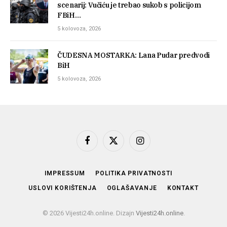
scenarij: Vučiću je trebao sukob s policijom
FBiH…
5 kolovoza, 2026
ČUDESNA MOSTARKA: Lana Pudar predvodi
BiH
5 kolovoza, 2026
Facebook
X
Instagram
(Twitter)
IMPRESSUM
POLITIKA PRIVATNOSTI
USLOVI KORIŠTENJA
OGLAŠAVANJE
KONTAKT
© 2026 Vijesti24h.online. Dizajn
Vijesti24h.online
.