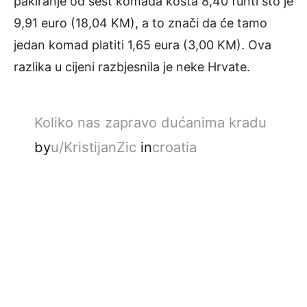
pakiranje od šest komada košta 8,40 funti što je
9,91 euro (18,04 KM), a to znači da će tamo
jedan komad platiti 1,65 eura (3,00 KM). Ova
razlika u cijeni razbjesnila je neke Hrvate.
Koliko nas zapravo dućanima kradu
by
u/KristijanZic
in
croatia