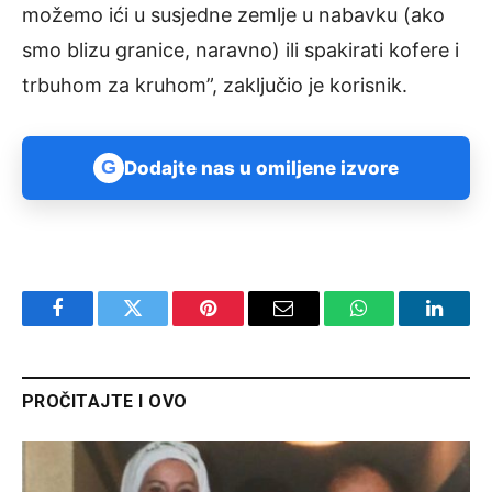
možemo ići u susjedne zemlje u nabavku (ako
smo blizu granice, naravno) ili spakirati kofere i
trbuhom za kruhom”, zaključio je korisnik.
G
Dodajte nas u omiljene izvore
Facebook
Twitter
Pinterest
Email
WhatsApp
Linked
PROČITAJTE I OVO