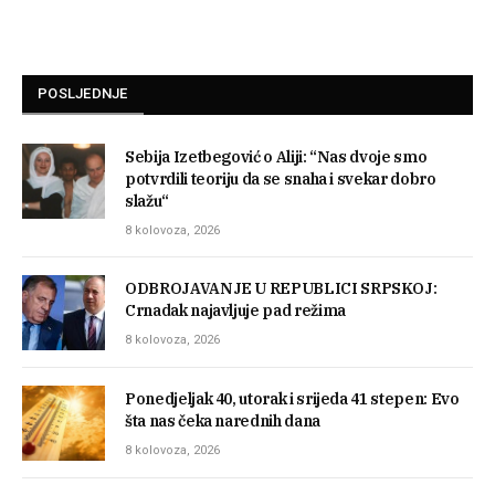
POSLJEDNJE
Sebija Izetbegović o Aliji: “Nas dvoje smo
potvrdili teoriju da se snaha i svekar dobro
slažu“
8 kolovoza, 2026
ODBROJAVANJE U REPUBLICI SRPSKOJ:
Crnadak najavljuje pad režima
8 kolovoza, 2026
Ponedjeljak 40, utorak i srijeda 41 stepen: Evo
šta nas čeka narednih dana
8 kolovoza, 2026