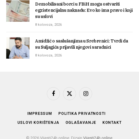
Demobilisani borci u FBiH mogu ostvariti
egzistencijalnu naknadu: Evo ko ima pravo i koji
su uslovi
8 kolovoza, 2026
Amidžić o saslušanjima u Srebrenici: Tvrdi da
su Suljagića prijavili njegovi saradnici
8 kolovoza, 2026
Facebook
X
Instagram
(Twitter)
IMPRESSUM
POLITIKA PRIVATNOSTI
USLOVI KORIŠTENJA
OGLAŠAVANJE
KONTAKT
© 2026 Vijesti24h.online. Dizajn
Vijesti24h.online
.