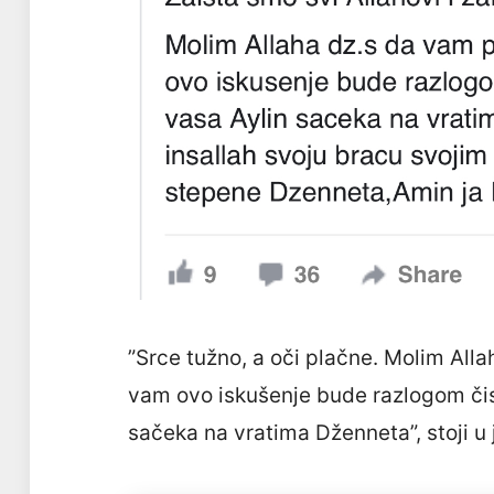
”Srce tužno, a oči plačne. Molim All
vam ovo iskušenje bude razlogom čisć
sačeka na vratima Dženneta”, stoji u 