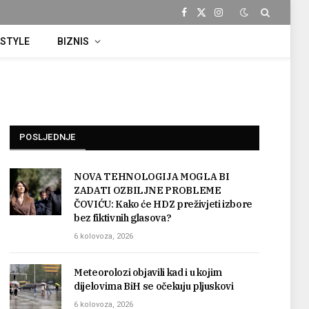
Facebook
X
Instagram
(Twitter)
ESTYLE
BIZNIS
POSLJEDNJE
NOVA TEHNOLOGIJA MOGLA BI
ZADATI OZBILJNE PROBLEME
ČOVIĆU: Kako će HDZ preživjeti izbore
bez fiktivnih glasova?
6 kolovoza, 2026
Meteorolozi objavili kad i u kojim
dijelovima BiH se očekuju pljuskovi
6 kolovoza, 2026