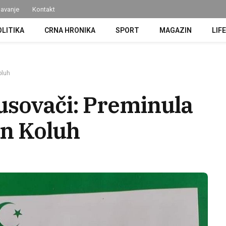
avanje
Kontakt
OLITIKA
CRNA HRONIKA
SPORT
MAGAZIN
LIF
oluh
usovači: Preminula
in Koluh