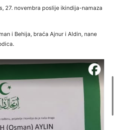
s, 27. novembra poslije ikindija-namaza
sman i Behija, braća Ajnur i Aldin, nane
odica.