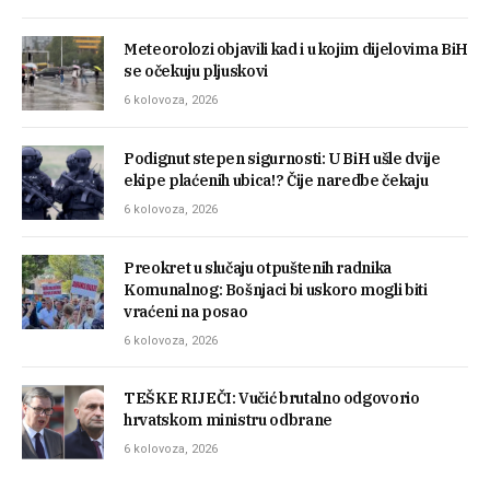
Meteorolozi objavili kad i u kojim dijelovima BiH
se očekuju pljuskovi
6 kolovoza, 2026
Podignut stepen sigurnosti: U BiH ušle dvije
ekipe plaćenih ubica!? Čije naredbe čekaju
6 kolovoza, 2026
Preokret u slučaju otpuštenih radnika
Komunalnog: Bošnjaci bi uskoro mogli biti
vraćeni na posao
6 kolovoza, 2026
TEŠKE RIJEČI: Vučić brutalno odgovorio
hrvatskom ministru odbrane
6 kolovoza, 2026